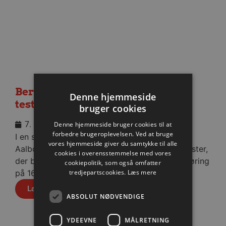
Berlin besejret i medrivende
Denne hjemmeside
testkamp
bruger cookies
7. august 2026
Denne hjemmeside bruger cookies til at
forbedre brugeroplevelsen. Ved at bruge
I en stopfyldt Sparekassen Danmark Arena fik
vores hjemmeside giver du samtykke til alle
Aalborg Håndbold skovlen under de tyske gæster,
cookies i overensstemmelse med vores
der blev slået med cifrene 30-28 efter pauseføring
cookiepolitik, som også omfatter
tredjepartscookies.
Læs mere
på 16-12.
Læs mere
ABSOLUT NØDVENDIGE
YDEEVNE
MÅLRETNING