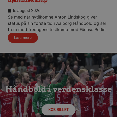
hjemmekamp
6. august 2026
VISITOR_PRIVACY_METADATA
5 måne
YouTube
Se med når nytilkomne Anton Lindskog giver
4 uge
.youtube.com
status på sin første tid i Aalborg Håndbold og ser
frem mod fredagens testkamp mod Füchse Berlin.
Læs mere
lf-cmp-189350
aalborghaandbold.dk
1 år
Håndbold i verdensklasse
KØB BILLET