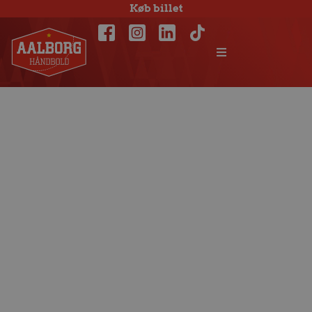
Køb billet
Sejr og ingen
skader på vejen
mod slutspillet