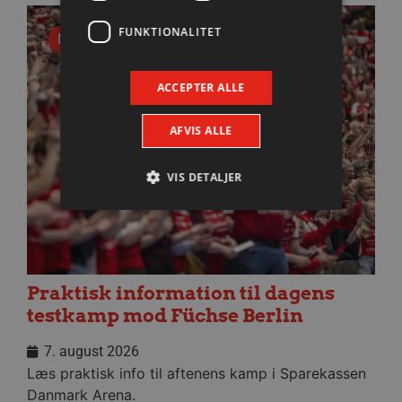
FUNKTIONALITET
Nyhed
ACCEPTER ALLE
AFVIS ALLE
VIS DETALJER
Absolut nødvendige
Ydeevne
Målretning
Funktionalitet
Praktisk information til dagens
Absolut nødvendige cookies muliggør
testkamp mod Füchse Berlin
hjemmesidens grundlæggende funktionalitet
såsom brugerlogin og kontoadministration.
Hjemmesiden kan ikke bruges korrekt uden de
7. august 2026
absolut nødvendige cookies.
Læs praktisk info til aftenens kamp i Sparekassen
Navn
Udbyder / Domæne
Udløbsd
Danmark Arena.