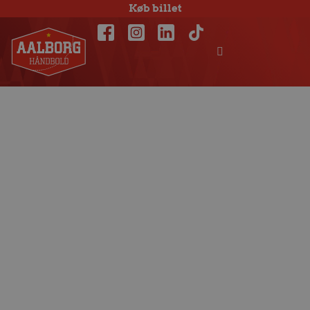
Køb billet
Sidste hold til
Champions
League-puljen
klar lørdag