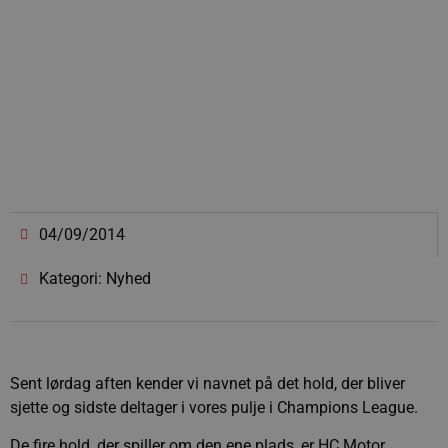
04/09/2014
Kategori: Nyhed
Sent lørdag aften kender vi navnet på det hold, der bliver
sjette og sidste deltager i vores pulje i Champions League.
De fire hold, der spiller om den ene plads, er HC Motor