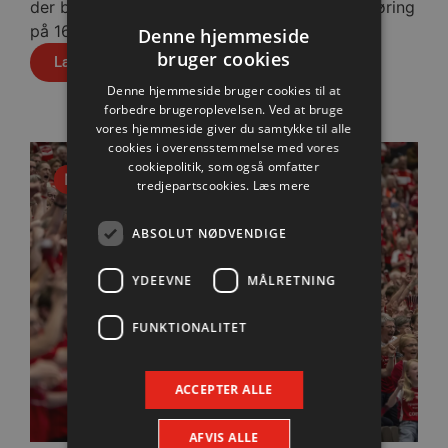
der blev slået med cifrene 30-28 efter pauseføring
på 16-12.
Denne hjemmeside
bruger cookies
Læs mere
Denne hjemmeside bruger cookies til at
forbedre brugeroplevelsen. Ved at bruge
vores hjemmeside giver du samtykke til alle
cookies i overensstemmelse med vores
cookiepolitik, som også omfatter
Nyhed
tredjepartscookies.
Læs mere
ABSOLUT NØDVENDIGE
YDEEVNE
MÅLRETNING
FUNKTIONALITET
ACCEPTER ALLE
AFVIS ALLE