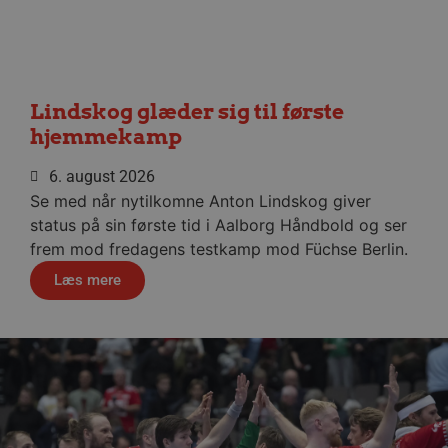
__cf_bm
29 minu
Cloudflare Inc.
56
.linkedin.com
sekund
Lindskog glæder sig til første
hjemmekamp
Google Privacy Policy
6. august 2026
CookieScriptConsent
4 uger
Se med når nytilkomne Anton Lindskog giver
CookieScript
dag
aalborghaandbold.dk
status på sin første tid i Aalborg Håndbold og ser
frem mod fredagens testkamp mod Füchse Berlin.
Læs mere
VISITOR_PRIVACY_METADATA
5 måne
YouTube
4 uge
.youtube.com