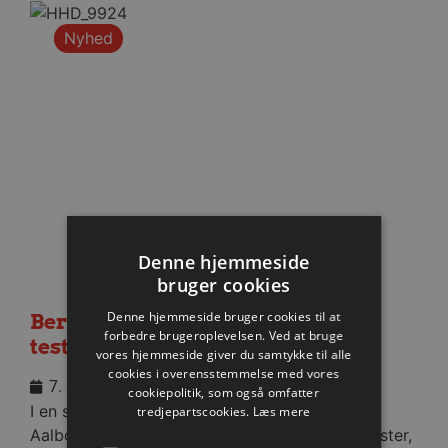
Nyhed
Denne hjemmeside
bruger cookies
Denne hjemmeside bruger cookies til at
Berlin besejret i medrivende
forbedre brugeroplevelsen. Ved at bruge
testkamp
vores hjemmeside giver du samtykke til alle
cookies i overensstemmelse med vores
7. august 2026
cookiepolitik, som også omfatter
I en stopfyldt Sparekassen Danmark Arena fik
tredjepartscookies.
Læs mere
Aalborg Håndbold skovlen under de tyske gæster,