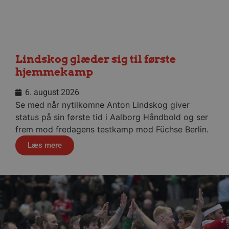
Lindskog glæder sig til første
VISITOR_PRIVACY_METADATA
5 måne
YouTube
hjemmekamp
4 uge
.youtube.com
6. august 2026
Se med når nytilkomne Anton Lindskog giver
status på sin første tid i Aalborg Håndbold og ser
frem mod fredagens testkamp mod Füchse Berlin.
Læs mere
lf-cmp-189350
aalborghaandbold.dk
1 år