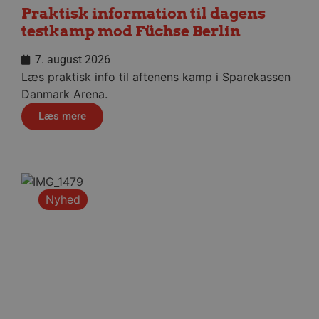
Hjemmesiden kan ikke bruges korrekt uden de
Praktisk information til dagens
absolut nødvendige cookies.
testkamp mod Füchse Berlin
Navn
Udbyder / Domæne
Udløbsd
7. august 2026
/dyna-.*/i
.aalborghaandbold.dk
Sessi
Læs praktisk info til aftenens kamp i Sparekassen
Danmark Arena.
_dcid
1 år 
Google
måne
.aalborghaandbold.dk
Læs mere
Nyhed
__cf_bm
29 minu
Cloudflare Inc.
56
.linkedin.com
sekund
Google Privacy Policy
CookieScriptConsent
4 uger
CookieScript
dag
aalborghaandbold.dk