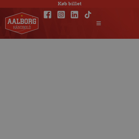
Køb billet
Sikker sejr – og
come back til
Martin Larsen