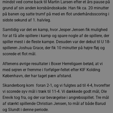
mindst ved come back til Martin Larsen efter et års pause på
grund af sin anden korsbåndsskade. Han fik ca. 20 minutter
på banen og satte trumf på med en flot underhåndsscoring i
sidste sekund af 1. halvleg.
Samtidig var det en kamp, hvor Jesper Jensen fik mulighed
for at få alle spillere i kamp og spare nogle af de spillere, der
spiller mest i de fleste kampe. Desuden var der debut til U 18-
spilleren Joshua Grace, der fik 10 minutter på højre fløj og
scorede et flot mål.
Aftenens øvrige resultater i Boxer Herreligaen betød, at vi
med sejren er fremme i forfølger-feltet efter KIF Kolding
København, der har taget pæn afstand.
Skanderborg kom foran 2-1, og vi fulgtes ad til 4-4, hvorefter
vi scorede syv mål i træk til 11-4. Vi dækkede godt mål, Ole
Erevik tog fra, og der var bevægelse i angrebsspillet. Tre mål
af stærkt spillende Christian Jensen, to mål af både Barud
og Slundt i denne periode.