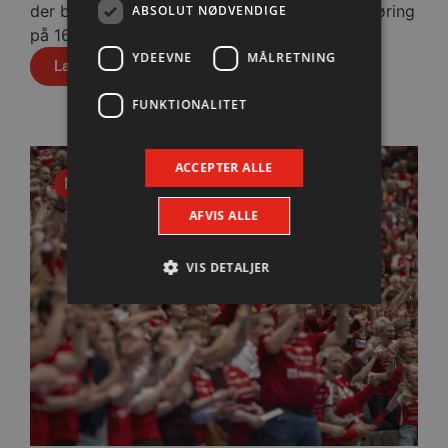
der blev slået med cifrene 30-28 efter pauseføring
ABSOLUT NØDVENDIGE
på 16-12.
YDEEVNE
MÅLRETNING
Læs mere
FUNKTIONALITET
ACCEPTER ALLE
Nyhed
AFVIS ALLE
VIS DETALJER
Absolut nødvendige
Ydeevne
Målretning
Funktionalitet
Absolut nødvendige cookies muliggør
hjemmesidens grundlæggende funktionalitet
såsom brugerlogin og kontoadministration.