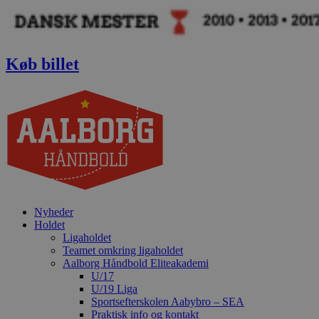
Videre
til
indhold
Køb billet
Nyheder
Holdet
Ligaholdet
Teamet omkring ligaholdet
Aalborg Håndbold Eliteakademi
U/17
U/19 Liga
Sportsefterskolen Aabybro – SEA
Praktisk info og kontakt