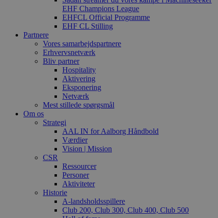
EHF Champions League
EHFCL Official Programme
EHF CL Stilling
Partnere
Vores samarbejdspartnere
Erhvervsnetværk
Bliv partner
Hospitality
Aktivering
Eksponering
Netværk
Mest stillede spørgsmål
Om os
Strategi
AAL IN for Aalborg Håndbold
Værdier
Vision | Mission
CSR
Ressourcer
Personer
Aktiviteter
Historie
A-landsholdsspillere
Club 200, Club 300, Club 400, Club 500