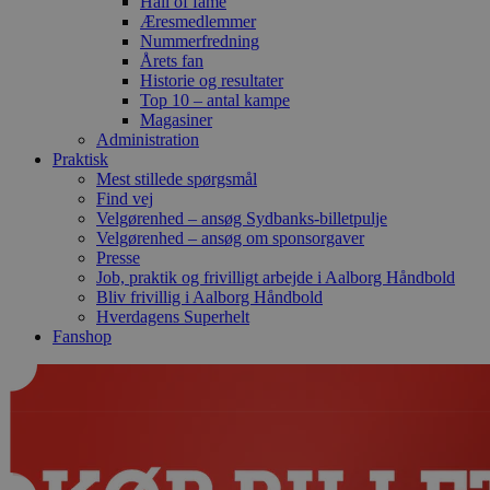
Hall of fame
Æresmedlemmer
Nummerfredning
Årets fan
Historie og resultater
Top 10 – antal kampe
Magasiner
Administration
Praktisk
Mest stillede spørgsmål
Find vej
Velgørenhed – ansøg Sydbanks-billetpulje
Velgørenhed – ansøg om sponsorgaver
Presse
Job, praktik og frivilligt arbejde i Aalborg Håndbold
Bliv frivillig i Aalborg Håndbold
Hverdagens Superhelt
Fanshop