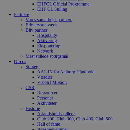
EHFCL Official Programme
EHF CL Stilling
Partnere
Vores samarbejdspartnere
Erhvervsnetværk
Bliv partner
Hospitality
Aktivering
Eksponering
Netværk
Mest stillede spørgsmål
Om os
Strategi
AAL IN for Aalborg Håndbold
Værdier
Vision | Mission
CSR
Ressourcer
Personer
Aktiviteter
Historie
A-landsholdsspillere
Club 200, Club 300, Club 400, Club 500
Hall of fame
Æresmedlemmer