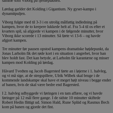
samme som Viborg på fjerdepladsen.
Lørdag gælder det Kolding i Gigantium. Ny gyser-kampo i
dynamitpuljen.
Viborg fulgte med til 3-3 i en utrolig målfattig indledning på
kampen, hvor de to keepere lukkede helt af. Fra 5-4 til os efter et
kvarters spil, så afgjorde vi kampen i de følgende minutter, hvor
Viborg ikke scorede i 13 minutter. Så førte vi 13-6 – og havde
afgjort kampen.
Tre minutter før pausen opstod kampens dramatiske højdepunkt, da
Jonas Larholm fik det røde kort i en situation i angrebet, hvor han
blev holdt fast. Det kan betyde, at Larholm får karantæne og misser
kampen mod Kolding på lørdag.
Håvard Tvedten og Jacob Bagersted førte an i løjerne i 1. halvleg,
og vi må sige, at de stregspillere, Ulrik Wilbek skal bruge i de
kommende landskampe skal have et meget højt niveau i begge ender
af banen, hvis de skal være bedre end Bagersted.
I 2. halvleg udbyggede vi føringen i en tam affære, og vi havde
føringer på 12 mål flere gange. I de sidste 10 minutter skiftede
Robert Hedin flittigt ud. Simon Hald, Rune Spliid og Rasmus Bech
kom på banen og gjorde det fint.