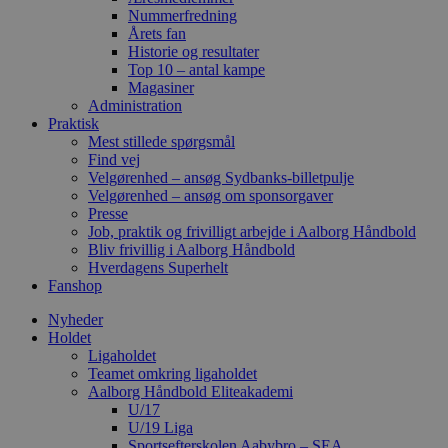
Nummerfredning
Årets fan
Historie og resultater
Top 10 – antal kampe
Magasiner
Administration
Praktisk
Mest stillede spørgsmål
Find vej
Velgørenhed – ansøg Sydbanks-billetpulje
Velgørenhed – ansøg om sponsorgaver
Presse
Job, praktik og frivilligt arbejde i Aalborg Håndbold
Bliv frivillig i Aalborg Håndbold
Hverdagens Superhelt
Fanshop
Nyheder
Holdet
Ligaholdet
Teamet omkring ligaholdet
Aalborg Håndbold Eliteakademi
U/17
U/19 Liga
Sportsefterskolen Aabybro – SEA