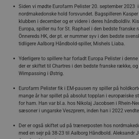
Siden vi mødte Eurofarm Pelister 20. september 2023 
nordmakedonske hold forsvundet. Bagspilleren Kasper Ki
klubben i december og er videre i deres håndboldliv. Ki
Europa, spiller nu for St. Raphael i den bedste franske 
Önnereds HK, der pt. er nummer syv i den bedste sven
tidligere Aalborg Håndbold-spiller, Mishels Liaba.
Yderligere to spillere har forladt Europa Pelister i de
der er skiftet til Chartres i den bedste franske række, og
Wimpassing i Østrig.
Eurofarm Pelister fik i EM-pausen ny spiller på holdkor
mange år har spillet på absolut topplan i europæiske st
for ham. Han var bl.a. hos Nikolaj Jacobsen i Rhein-N
sæsoner i ungarske Veszprem, inden han i 2022 vendte 
Der er også skiftet ud på trænerposten hos nordmakedon
med en sejr på 38-23 til Aalborg Håndbold. Aleksandr J