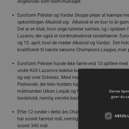
Angelovski som team-manager.
Eurofarm Pelister og Vardar Skopje plejer at kæmpe m
opkomlingen Alkaloid sig. Alkaloid er en kun to år ga
Det er en klub, hvor unge talenter samles, og i spidsen 
Lazarov, der også er nordmakedonsk landstræner. Euro
og 10. april, hvor de møder Alkaloid og Vardar. Det hol
kvalificeret til næste sæsons Champions League, men ple
Eurofarm Pelister havde ikke færre end 10 spillere med 
under Kiril Lazarovs ledelse kun nåede tre kampe i den i
og sejr over Schweiz. Mest markant af Eurofarm Pelister
Peshevski, der blev holdets topscorer med 15 mål i de 
målmanden Urban Lesjak og Nejc Cehte, der sidste sæson
Denne hjemm
giver du s
landshold, nemlig venstre backen Uros Borzas og venst
Efter 12 runder i dette års Champions League er Eurofarm
ABSOL
har scoret færrest mål, nemlig 278. Slovenske Celje er
scoret 340 mål.