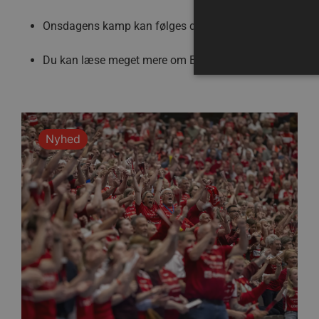
Onsdagens kamp kan følges direkte via
Handball-Kanal
Du kan læse meget mere om Eurofarm Pelister
i denne
Absolut nødvendige cookies
Nyhed
kan ikke bruges korrekt ude
Navn
/dyna-.*/i
_dcid
__cf_bm
CookieScriptConsent
Google Privacy Poli