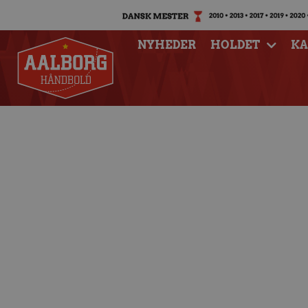
NYHEDER
HOLDET
K
Værd at vide om