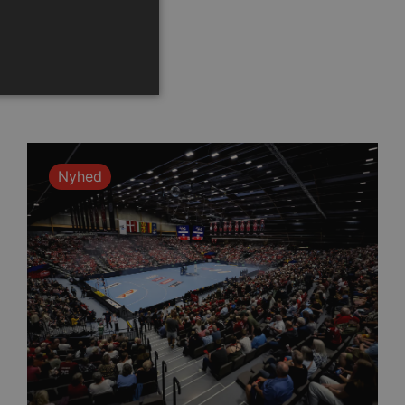
ministration. Hjemmesiden
Nyhed
ndividuelle klienter bag en
tillinger pr. klient. Den
g kan ikke fravælges.
em mennesker og bots.
 lave gyldige rapporter om
m-tjenesten til at huske
 Det er nødvendigt, at
r korrekt.