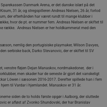
i Sparekassen Danmark Arena, er det danske islæt på det
sum, 31 år, og stregspilleren Andreas Nielsen, 26 år, forlod
sum, der efterhånden har været rundt til mange klubber i
række, hvor de pt. er nummer fem. Andreas Nielsen er skiftet til
ske række. Andreas Nielsen er her holdkammerat med den
nne sæson, nemlig den portugisiske playmaker, Wilson Davyes,
 den serbiske back, Darko Stevanovic, der er skiftet til SV
tet, venstre fløjen Dejan Manaskov, nordmakedoner, der i
orklubber, men skader har de seneste år gjort det vanskeligt
eckar Löwen i sæsonen 2016-2017. Derefter spillede han i fem
hjem til Vardar i hjemlandet. Manaskov er 31 år.
erne siden de to holds første opgør i Aalborg, der sluttede
ovic er afløst af Zvonko Shundovski, der har Branislav