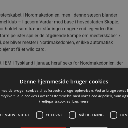
esterskabet i Nordmakedonien, men i denne sæson blander
mmel klub – ligesom Vardar med base i hovedstaden Skopje.
for holdet som træner står ingen ringere end legenden Kiril
farm pelister spiller de afgørende kampe om mesterskaber 7.
d, der bliver mester i Nordmakedonien, er ikke automatisk
jer at få et wild card.
til EM i Tyskland i januar, heraf seks for Nordmakedonien, der
ndledende pulje. Det blev til nederlag til Frankrig og Tyskland
s spillere på det nationale landshold var stregspilleren Zarko
Denne hjemmeside bruger cookies
tre kampe. To spillere repræsenterede Slovenien, nemlig
 spillede i GOG. To spillere var til EM på det serbiske
eside bruger cookies til at forbedre brugeroplevelsen. Ved at bruge vore
amtykke til alle cookies i overensstemmelse med vores cookiepolitik, som og
re fløjen Bogdan Radivojevic.
tredjepartscookies.
Læs mere
 Pelister fortsat uden point og er det hold i begge puljer, der
UT NØDVENDIGE
YDEEVNE
MÅLRETNING
FUN
 også uden point i den anden pulje efter 12 kampe, men har