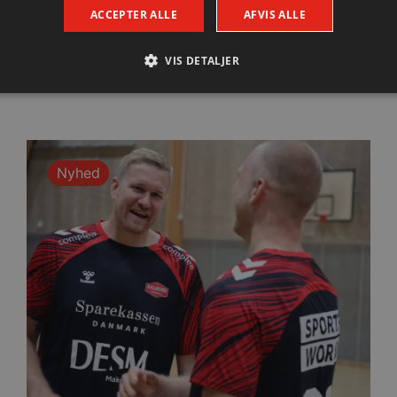
ACCEPTER ALLE
AFVIS ALLE
en.tv
– hvor du kan se kampen til halv pris – kun 6,5 Euro.
VIS DETALJER
 artikel her på hjemmesiden.
Absolut nødvendige
Ydeevne
Målretning
Funktionalitet
 muliggør hjemmesidens grundlæggende funktionalitet såsom brugerlogin og kontoad
Nyhed
n de absolut nødvendige cookies.
Udbyder / Domæne
Udløbsdato
Beskrivelse
.aalborghaandbold.dk
Session
Til visning af hjemmesidens funktioner
1 år 1
Denne cookie bruges til at identificere i
Google
måned
delt IP-adresse og anvende sikkerhedsinds
.aalborghaandbold.dk
er nødvendig for webstedets sikkerhed o
29 minutter
Denne cookie bruges til at skelne mell
Cloudflare Inc.
56
Dette er gavnligt for hjemmesiden for at
.linkedin.com
sekunder
brugen af deres hjemmeside.
4 uger 2
Denne cookie bruges af Cookie-Script.co
CookieScript
dage
præferencer om samtykke til besøgende.
aalborghaandbold.dk
cy
Cookie-Script.com cookiebanner fungere