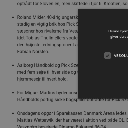
optrådt for Slovenien, men skiftede i fjor til Kroatien
Roland Mikler, 40-årig ungarsk målmand, meddelte efte
stadig en vigtig brik hos Pick Szeged, hvor han har spil
sæsoner hos rivalerne fra Veszprém. I den seneste CL
Denne hjemm
giver du s
idet Tobias Thulin ellers vogtede målet med en rednings
den højeste redningsprocent af alle keepere i gruppen, 
Fabian Norsten.
ABSOL
Aalborg Håndbold og Pick Szeged har gennem årene spil
med fem sejre til hver side og to uafgjorte. I sidste s
hjemmesejr til hvert hold.
For Miguel Martins byder onsdagens kamp på et gensy
Håndbolds portugisiske bagspiller optrådte for Pick Sze
Onsdagens opgør i Sparekassen Danmark Arena ledes a
Mattias Wetterwik, der har været i aktion ved både OL,
Absolut nødvendige cookies
kan ikke bruges korrekt ude
Veszprém besejrede Dinamo Bukarest 36-24.