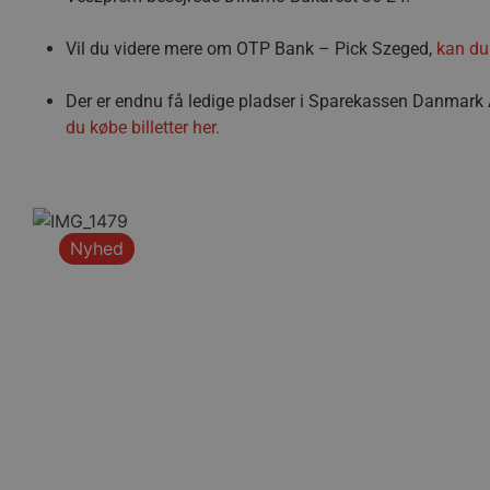
Navn
Vil du videre mere om OTP Bank – Pick Szeged,
kan du
/dyna-.*/i
_dcid
Der er endnu få ledige pladser i Sparekassen Danmark A
du købe billetter her.
__cf_bm
CookieScriptConsent
Google Privacy Poli
Nyhed
VISITOR_PRIVACY_METAD
lf-cmp-189350
Navn
Udbyder 
Navn
Navn
Udbyder / Do
Ud