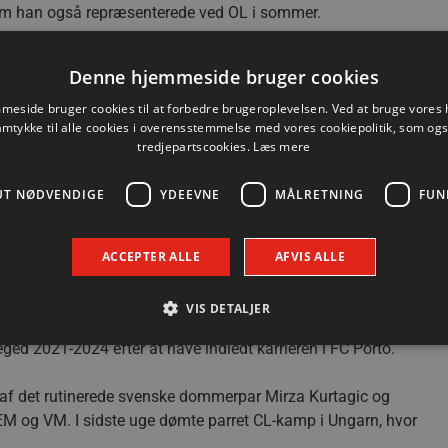
, som han også repræsenterede ved OL i sommer.
r OL i sommer, at han stopper på landsholdet, men han er
Denne hjemmeside bruger cookies
let fra 2010 til 2014 og igen siden 2019 i kølvandet af fem
-kamp mod Zagreb nøjedes Roland Mikler med et kort indhop,
eside bruger cookies til at forbedre brugeroplevelsen. Ved at bruge vore
amtykke til alle cookies i overensstemmelse med vores cookiepolitik, som og
procent på 32. Totalt efter fire CL-kampe har Roland Mikler
tredjepartscookies.
Læs mere
36, mens Tobias Thulin er noteret for 25 – i øvrigt ligesom
UT NØDVENDIGE
YDEEVNE
MÅLRETNING
FUN
let 12 kampe mod hinanden i CL, og regnskabet er helt lige
æson udmøntede de indbyrdes konfrontationer sig i en
ACCEPTER ALLE
AFVIS ALLE
VIS DETALJER
n med mange tidligere holdkammerater, idet Aalborg
ged 2021-2024 efter at have indledt karrieren i FC Porto.
Absolut nødvendige
Ydeevne
Målretning
Funktionalitet
f det rutinerede svenske dommerpar Mirza Kurtagic og
 EM og VM. I sidste uge dømte parret CL-kamp i Ungarn, hvor
 muliggør hjemmesidens grundlæggende funktionalitet såsom brugerlogin og kontoad
n de absolut nødvendige cookies.