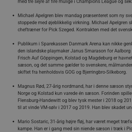
med tre sejre af fire mulige i Champions League og seks 
Michael Apelgren blev mandag præsenteret som ny svens
stoppede med øjeblikkelig virkning. Michael Apelgren 
cheftræner for Pick Szeged. Kontrakten med det svensk
Publikum i Sparekassen Danmark Arena kan nikke genken
den islandske playmaker Janus Smarason for Aalborg Hå
Frisch Auf Gōppingen, Kolstad og Magdeburg er havnet 
sæson, og det samme gælder to svenskere, målmanden T
skiftet fra henholdsvis GOG og Bjerringbro-Silkeborg.
Magnus Rød, 27-årig nordmand, har i denne sæson styrk
Norge og Kolstad kun varede én sæson. Forinden spille
Flensburg-Handewitt og blev tysk mester i 2018 og 20
til at vinde VM-sølv i 2017 og 2019. Han blev skadet und
Mario Sostaric, 31-årig højre fløj, har været meget træf
kampe. Han er i gang med sin niende sæson i træk i P