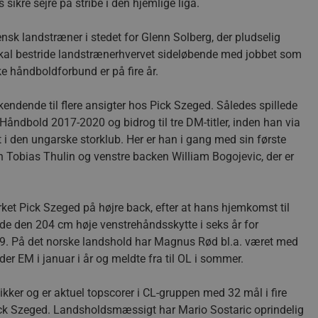
sikre sejre på stribe i den hjemlige liga.
k landstræner i stedet for Glenn Solberg, der pludselig
skal bestride landstrænerhvervet sideløbende med jobbet som
e håndboldforbund er på fire år.
dende til flere ansigter hos Pick Szeged. Således spillede
ndbold 2017-2020 og bidrog til tre DM-titler, inden han via
i den ungarske storklub. Her er han i gang med sin første
obias Thulin og venstre backen William Bogojevic, der er
et Pick Szeged på højre back, efter at hans hjemkomst til
de den 204 cm høje venstrehåndsskytte i seks år for
19. På det norske landshold har Magnus Rød bl.a. været med
er EM i januar i år og meldte fra til OL i sommer.
sikker og er aktuel topscorer i CL-gruppen med 32 mål i fire
ick Szeged. Landsholdsmæssigt har Mario Sostaric oprindelig