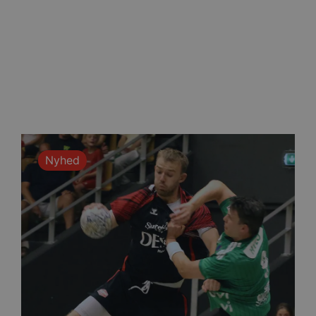
ndividuelle klienter bag en
tillinger pr. klient. Den
g kan ikke fravælges.
em mennesker og bots.
 lave gyldige rapporter om
m-tjenesten til at huske
 Det er nødvendigt, at
r korrekt.
Nyhed
erens samtykke og
webstedet. Det registrerer
kellige politikker for
indstillinger, så deres
essioner.
eller samtykke i
pagnen (ID: 189350) for
ens indstillinger.