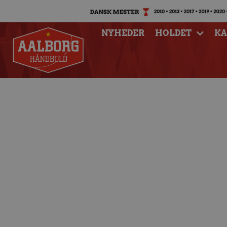
NYHEDER
HOLDET
K
Værd at vide om OT