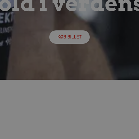
ld i verden
outube.com
5 måneder
Denne cookie bruges af YouTube og Google til 
4 uger
A/B-tests og gradvis udrulning af nye funktioner 
Cookien sikrer, at en bruger får en stabil og en
testperiode, så brugerfladen eller funktionerne 
pludselig ændrer sig, mens de befinder sig på s
lborghaandbold.dk
29 minutter
Opretholder brugerens aktive session på tværs 
59
sikrer teknisk kontinuitet for integrerede marke
KØB BILLET
sekunder
under det igangværende besøg.
5 måneder
Denne cookie indstilles af Youtube for at holde
ogle LLC
4 uger
for Youtube-videoer, der er indlejret i websted
outube.com
webstedsbesøgende bruger den nye eller gamle
grænsefladen.
1 år 1
Denne cookie bruges til at spore brugeradfærd o
ogle
måned
en mere personlig oplevelse.
alborghaandbold.dk
2 måneder
Used by Facebook to deliver a series of advert
ta Platform Inc.
4 uger
real time bidding from third party advertisers
alborghaandbold.dk
1 dag
Dette er en Microsoft MSN 1. parts cookie, der s
crosoft Corporation
fungerer korrekt.
inkedin.com
lborghaandbold.dk
1 år
Identificerer, om en besøgende er en ny bruge
anvendes til at opsamle adfærdsdata til statisti
visningen af målrettet indhold eller tilbud.
Session
Denne cookie indstilles af YouTube til at spore 
ogle LLC
videoer.
outube.com