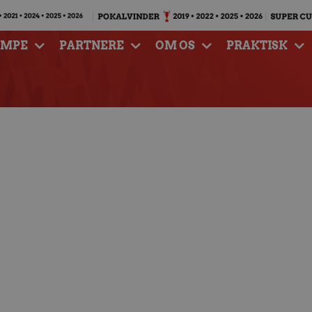
AMPE
PARTNERE
OM OS
PRAKTISK
P Bank – Pick Szege