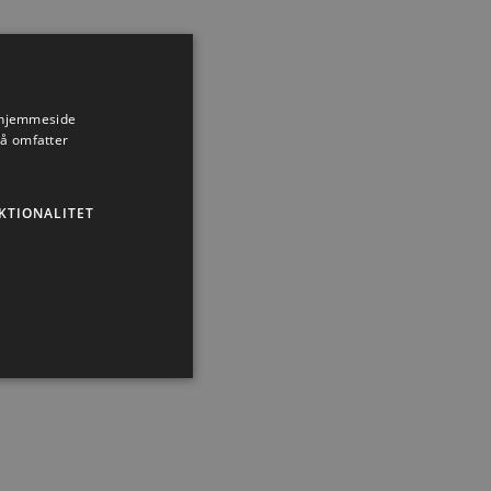
s hjemmeside
så omfatter
KTIONALITET
ministration. Hjemmesiden