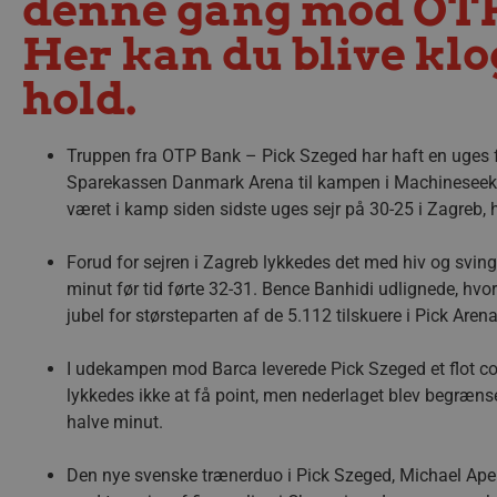
denne gang mod OTP 
Her kan du blive kl
hold.
Truppen fra OTP Bank – Pick Szeged har haft en uges for
Sparekassen Danmark Arena til kampen i Machineseek
været i kamp siden sidste uges sejr på 30-25 i Zagreb, 
Forud for sejren i Zagreb lykkedes det med hiv og svi
minut før tid førte 32-31. Bence Banhidi udlignede, hvor
jubel for størsteparten af de 5.112 tilskuere i Pick Arena
I udekampen mod Barca leverede Pick Szeged et flot c
lykkedes ikke at få point, men nederlaget blev begrænset 
halve minut.
Den nye svenske trænerduo i Pick Szeged, Michael Apel