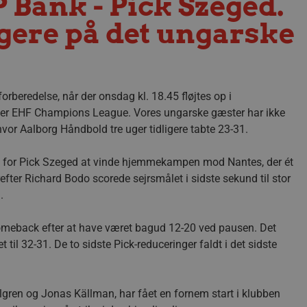
Bank - Pick Szeged.
ogere på det ungarske
beredelse, når der onsdag kl. 18.45 fløjtes op i
er EHF Champions League. Vores ungarske gæster har ikke
hvor Aalborg Håndbold tre uger tidligere tabte 23-31.
ng for Pick Szeged at vinde hjemmekampen mod Nantes, der ét
efter Richard Bodo scorede sejrsmålet i sidste sekund til stor
.
omeback efter at have været bagud 12-20 ved pausen. Det
til 32-31. De to sidste Pick-reduceringer faldt i det sidste
gren og Jonas Källman, har fået en fornem start i klubben