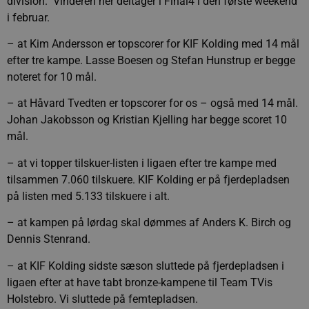
division. Vinderen her deltager i Final4 i den første weekend
i februar.
– at Kim Andersson er topscorer for KIF Kolding med 14 mål
efter tre kampe. Lasse Boesen og Stefan Hunstrup er begge
noteret for 10 mål.
– at Håvard Tvedten er topscorer for os – også med 14 mål.
Johan Jakobsson og Kristian Kjelling har begge scoret 10
mål.
– at vi topper tilskuer-listen i ligaen efter tre kampe med
tilsammen 7.060 tilskuere. KIF Kolding er på fjerdepladsen
på listen med 5.133 tilskuere i alt.
– at kampen på lørdag skal dømmes af Anders K. Birch og
Dennis Stenrand.
– at KIF Kolding sidste sæson sluttede på fjerdepladsen i
ligaen efter at have tabt bronze-kampene til Team TVis
Holstebro. Vi sluttede på femtepladsen.