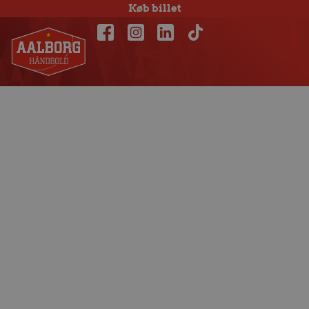
Køb billet
Vidste du – om KIF
Kolding og
Aalborg Håndbold