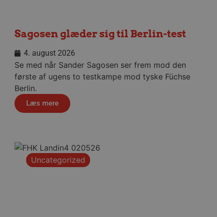
hjemmesidens grundlæggende funktionalitet
såsom brugerlogin og kontoadministration.
Hjemmesiden kan ikke bruges korrekt uden de
absolut nødvendige cookies.
Sagosen glæder sig til Berlin-test
Navn
Udbyder / Domæne
Udløbsd
4. august 2026
/dyna-.*/i
.aalborghaandbold.dk
Sessi
Se med når Sander Sagosen ser frem mod den
første af ugens to testkampe mod tyske Füchse
lf-cmp-189350
aalborghaandbold.dk
1 år
Berlin.
Læs mere
Uncategorized
__cf_bm
29 minu
Cloudflare Inc.
56
.linkedin.com
sekund
Google Privacy Policy