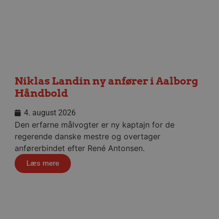
CookieScriptConsent
4 uger
CookieScript
dag
aalborghaandbold.dk
Niklas Landin ny anfører i Aalborg
Håndbold
VISITOR_PRIVACY_METADATA
5 måne
YouTube
4. august 2026
4 uge
.youtube.com
Den erfarne målvogter er ny kaptajn for de
regerende danske mestre og overtager
anførerbindet efter René Antonsen.
Læs mere