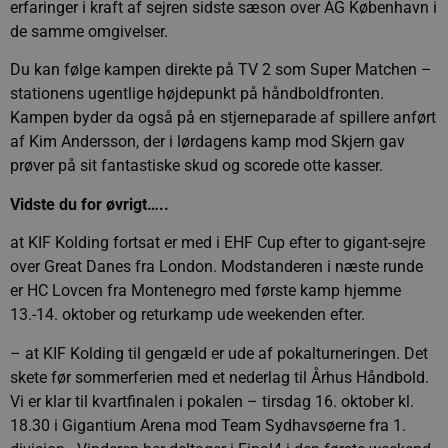
erfaringer i kraft af sejren sidste sæson over AG København i
de samme omgivelser.
Du kan følge kampen direkte på TV 2 som Super Matchen –
stationens ugentlige højdepunkt på håndboldfronten.
Kampen byder da også på en stjerneparade af spillere anført
af Kim Andersson, der i lørdagens kamp mod Skjern gav
prøver på sit fantastiske skud og scorede otte kasser.
Vidste du for øvrigt…..
at KIF Kolding fortsat er med i EHF Cup efter to gigant-sejre
over Great Danes fra London. Modstanderen i næste runde
er HC Lovcen fra Montenegro med første kamp hjemme
13.-14. oktober og returkamp ude weekenden efter.
– at KIF Kolding til gengæld er ude af pokalturneringen. Det
skete før sommerferien med et nederlag til Århus Håndbold.
Vi er klar til kvartfinalen i pokalen – tirsdag 16. oktober kl.
18.30 i Gigantium Arena mod Team Sydhavsøerne fra 1.