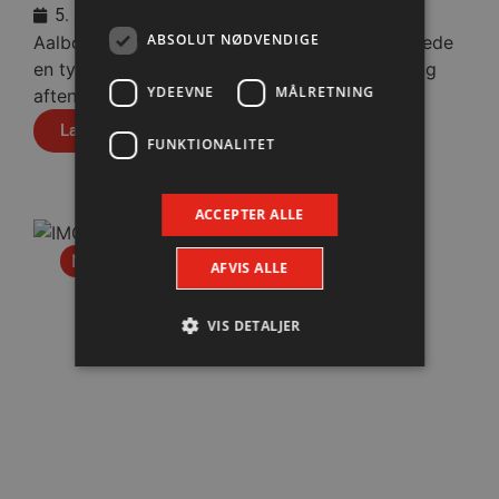
5. august 2026
ABSOLUT NØDVENDIGE
Aalborg Håndbold viste god moral og indhentede
en tysk pauseføring på fire mål, da man onsdag
YDEEVNE
MÅLRETNING
aften spillede 36-36 mod Füchse Berlin.
Læs mere
FUNKTIONALITET
ACCEPTER ALLE
Nyhed
AFVIS ALLE
VIS DETALJER
Absolut nødvendige
Ydeevne
Målretning
Funktionalitet
Absolut nødvendige cookies muliggør