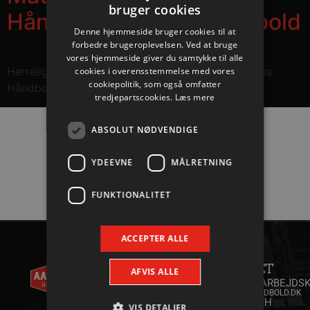
bruger cookies
Håndbold – Århus Håndbold
Denne hjemmeside bruger cookies til at
forbedre brugeroplevelsen. Ved at bruge
vores hjemmeside giver du samtykke til alle
Herreligaen, Gigantium: Aalborg Håndbold – Århus
cookies i overensstemmelse med vores
cookiepolitik, som også omfatter
Håndbold 38-30 (16-14).
tredjepartscookies.
Læs mere
ABSOLUT NØDVENDIGE
Hovedpartnere
YDEEVNE
MÅLRETNING
FUNKTIONALITET
ACCEPTER ALLE
AALBORG
KONTAKT
HÅNDBOLD
ANDET
+45 96
AFVIS ALLE
A/S
35 20 30
SAMARBEJDSK
INFO@AALBORGHAANDBOLD.DK
WILLY
YOUTH
VIS DETALJER