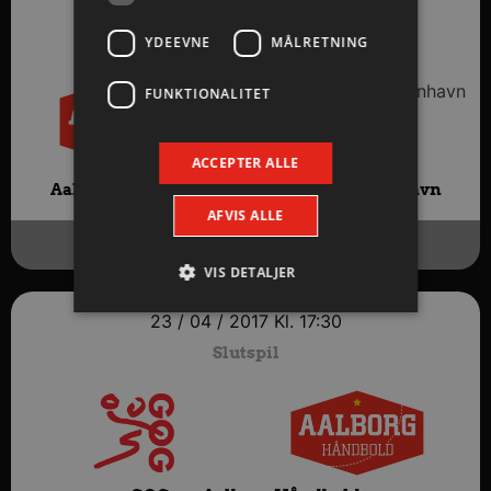
27 / 04 / 2017
Kl. 20:30
Slutspil
YDEEVNE
MÅLRETNING
FUNKTIONALITET
ACCEPTER ALLE
Aalborg Håndbold vs.
KIF Kolding København
AFVIS ALLE
26-22
(10-10)
VIS DETALJER
23 / 04 / 2017
Kl. 17:30
Slutspil
Absolut nødvendige
Ydeevne
Målretning
Funktionalitet
Absolut nødvendige cookies muliggør
hjemmesidens grundlæggende funktionalitet
såsom brugerlogin og kontoadministration.
Hjemmesiden kan ikke bruges korrekt uden de