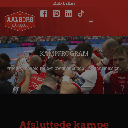
Køb billet
KAMPPROGRAM
*med forbehold for evt. ændringer pga. TV-transmission.
Afsluttede kampe