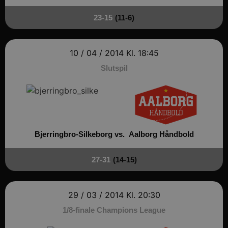
Navn
Udbyder / Domæne
Udløbsd
23-15
(11-6)
/dyna-.*/i
.aalborghaandbold.dk
Sessi
10 / 04 / 2014
Kl. 18:45
_dcid
1 år 
Google
måne
.aalborghaandbold.dk
Slutspil
Bjerringbro-Silkeborg vs.
Aalborg Håndbold
__cf_bm
29 minu
Cloudflare Inc.
56
.linkedin.com
sekund
27-31
(14-15)
Google Privacy Policy
29 / 03 / 2014
Kl. 20:30
CookieScriptConsent
4 uger
CookieScript
dag
aalborghaandbold.dk
1/8-finale Champions League