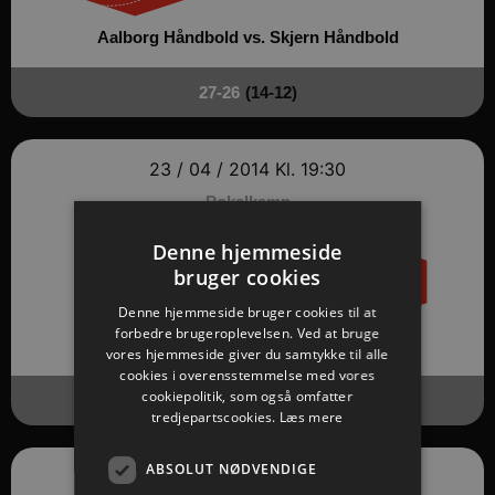
Aalborg Håndbold vs.
Skjern Håndbold
27-26
(14-12)
23 / 04 / 2014
Kl. 19:30
Pokalkamp
Denne hjemmeside
bruger cookies
Denne hjemmeside bruger cookies til at
forbedre brugeroplevelsen. Ved at bruge
Børkop HK vs.
Aalborg Håndbold
vores hjemmeside giver du samtykke til alle
cookies i overensstemmelse med vores
cookiepolitik, som også omfatter
19-31
(9-16)
tredjepartscookies.
Læs mere
ABSOLUT NØDVENDIGE
21 / 04 / 2014
Kl. 17:10