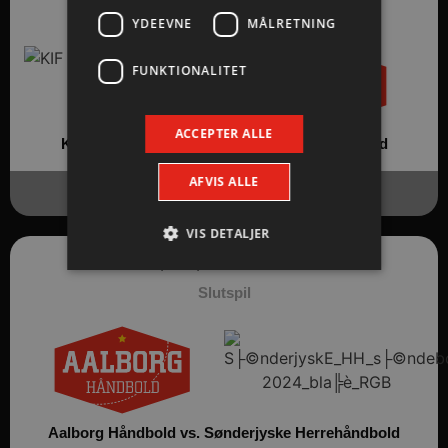
Slutspil
YDEEVNE
MÅLRETNING
FUNKTIONALITET
ACCEPTER ALLE
KIF Kolding København vs.
Aalborg Håndbold
AFVIS ALLE
26-17
(11-8)
VIS DETALJER
17 / 04 / 2014
Kl. 17:10
Slutspil
Absolut nødvendige
Ydeevne
Målretning
Funktionalitet
Absolut nødvendige cookies muliggør
hjemmesidens grundlæggende funktionalitet
såsom brugerlogin og kontoadministration.
Hjemmesiden kan ikke bruges korrekt uden de
Aalborg Håndbold vs.
Sønderjyske Herrehåndbold
absolut nødvendige cookies.