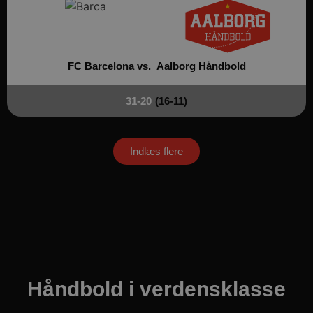
FC Barcelona vs.
Aalborg Håndbold
VISITOR_PRIVACY_METADATA
5 måne
YouTube
4 uge
.youtube.com
31-20
(16-11)
Indlæs flere
lf-cmp-189350
aalborghaandbold.dk
1 år
Håndbold i verdensklasse