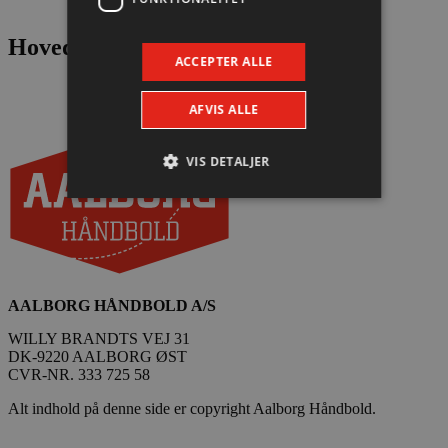
Hovedpartnere
ACCEPTER ALLE
AFVIS ALLE
VIS DETALJER
Absolut nødvendige
Ydeevne
Målretning
Funktionalitet
Absolut nødvendige cookies muliggør
AALBORG HÅNDBOLD A/S
hjemmesidens grundlæggende funktionalitet
såsom brugerlogin og kontoadministration.
WILLY BRANDTS VEJ 31
Hjemmesiden kan ikke bruges korrekt uden de
DK-9220 AALBORG ØST
absolut nødvendige cookies.
CVR-NR. 333 725 58
Navn
Udbyder / Domæne
Udløbsd
Alt indhold på denne side er copyright Aalborg Håndbold.
/dyna-.*/i
.aalborghaandbold.dk
Sessi