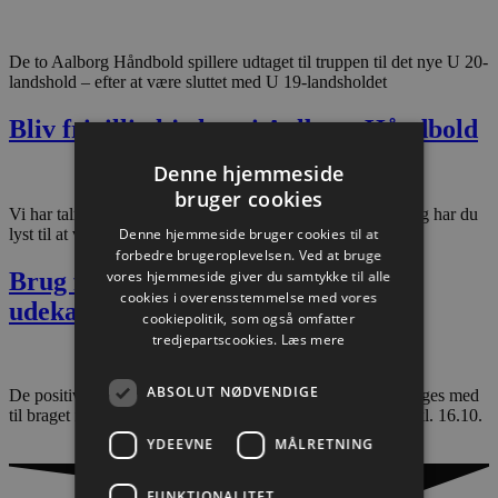
De to Aalborg Håndbold spillere udtaget til truppen til det nye U 20-
landshold – efter at være sluttet med U 19-landsholdet
Bliv frivillig hjælper i Aalborg Håndbold
Denne hjemmeside
bruger cookies
Vi har talrige opgaver i forbindelse med en hjemmekamp og har du
Denne hjemmeside bruger cookies til at
lyst til at være en del af fælleskabet, så kontakt os
forbedre brugeroplevelsen. Ved at bruge
vores hjemmeside giver du samtykke til alle
Brug for alle ressourcer i vanskelig
cookies i overensstemmelse med vores
udekamp i Kolding lørdag
cookiepolitik, som også omfatter
tredjepartscookies.
Læs mere
ABSOLUT NØDVENDIGE
De positive fremskridt fra kampen hjemme i lørdags skal tages med
til braget i Kolding – følg kampen direkte på TV 2 lørdag kl. 16.10.
YDEEVNE
MÅLRETNING
FUNKTIONALITET