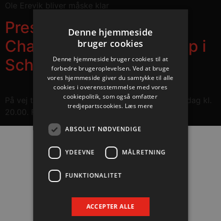
Ole Erevik bliver måske klar
Pres på før afgørende
Denne hjemmeside
Champions League-kamp i
bruger cookies
Denne hjemmeside bruger cookies til at
Schweiz torsdag
forbedre brugeroplevelsen. Ved at bruge
vores hjemmeside giver du samtykke til alle
cookies i overensstemmelse med vores
cookiepolitik, som også omfatter
På vej til Schaffhausen i Schweiz til kampen torsdag kl.
tredjepartscookies.
Læs mere
20.00. Følg opgøret direkte på TV 3 Sport 1.
ABSOLUT NØDVENDIGE
YDEEVNE
MÅLRETNING
Hovedpartnere
FUNKTIONALITET
ACCEPTER ALLE