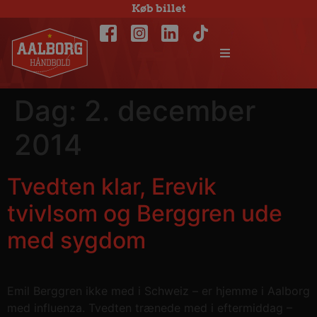
Køb billet
Dag:
2. december
2014
Tvedten klar, Erevik
tvivlsom og Berggren ude
med sygdom
Emil Berggren ikke med i Schweiz – er hjemme i Aalborg
med influenza. Tvedten trænede med i eftermiddag –