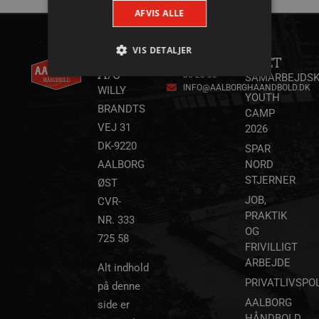
AFVIS ALLE
AALBORG
KONTAKT
VIS DETALJER
HÅNDBOLD
ANDET
+45 96
A/S
35 20 30
SAMARBEJDSK
INFO@AALBORGHAANDBOLD.DK
WILLY
YOUTH
Absolut nødvendige
Ydeevne
BRANDTS
CAMP
Målretning
Funktionalitet
VEJ 31
2026
DK-9220
SPAR
Absolut nødvendige cookies muliggør
hjemmesidens grundlæggende funktionalitet
AALBORG
NORD
såsom brugerlogin og kontoadministration.
STJERNER
ØST
Hjemmesiden kan ikke bruges korrekt uden de
absolut nødvendige cookies.
JOB,
CVR-
PRAKTIK
Navn
Udbyder / Domæne
Udløbsd
NR. 333
OG
725 58
/dyna-.*/i
.aalborghaandbold.dk
Sessi
FRIVILLIGT
ARBEJDE
Alt indhold
_dcid
1 år 
Google
PRIVATLIVSPOL
på denne
måne
.aalborghaandbold.dk
AALBORG
side er
HÅNDBOLD