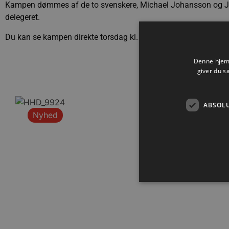
Kampen dømmes af de to svenskere, Michael Johansson og J
delegeret.
Du kan se kampen direkte torsdag kl. 20.00 på TV 3 Sport 1.
Denne hjemm
giver du s
ABSOL
Nyhed
Absolut nødvendige cookies