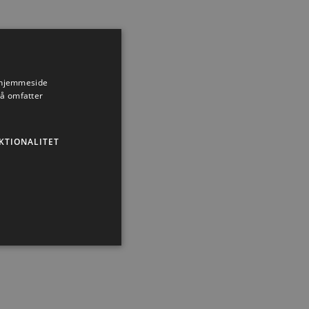
s hjemmeside
så omfatter
KTIONALITET
Nyhed
ministration. Hjemmesiden