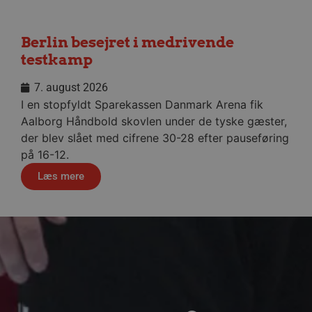
kan ikke bruges korrekt ude
Navn
Berlin besejret i medrivende
/dyna-.*/i
testkamp
_dcid
7. august 2026
__cf_bm
I en stopfyldt Sparekassen Danmark Arena fik
Aalborg Håndbold skovlen under de tyske gæster,
der blev slået med cifrene 30-28 efter pauseføring
CookieScriptConsent
på 16-12.
Google Privacy Poli
Læs mere
VISITOR_PRIVACY_METAD
lf-cmp-189350
Navn
Udbyder 