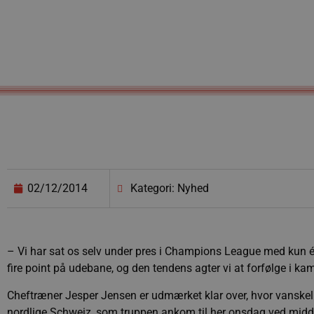
02/12/2014
Kategori: Nyhed
– Vi har sat os selv under pres i Champions League med kun ét
fire point på udebane, og den tendens agter vi at forfølge i 
Cheftræner Jesper Jensen er udmærket klar over, hvor vanskel
nordlige Schweiz, som truppen ankom til her onsdag ved midd