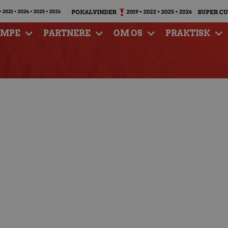
AMPE
PARTNERE
OM OS
PRAKTISK
gørende Champions
 Schweiz torsdag