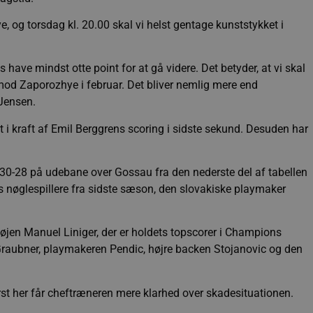
og torsdag kl. 20.00 skal vi helst gentage kunststykket i
 have mindst otte point for at gå videre. Det betyder, at vi skal
od Zaporozhye i februar. Det bliver nemlig mere end
 Jensen.
kraft af Emil Berggrens scoring i sidste sekund. Desuden har
t 30-28 på udebane over Gossau fra den nederste del af tabellen
s nøglespillere fra sidste sæson, den slovakiske playmaker
løjen Manuel Liniger, der er holdets topscorer i Champions
raubner, playmakeren Pendic, højre backen Stojanovic og den
rst her får cheftræneren mere klarhed over skadesituationen.