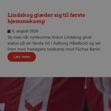
Lindskog glæder sig til første
hjemmekamp
ndividuelle klienter bag en
tillinger pr. klient. Den
g kan ikke fravælges.
6. august 2026
em mennesker og bots.
Se med når nytilkomne Anton Lindskog giver
 lave gyldige rapporter om
status på sin første tid i Aalborg Håndbold og ser
frem mod fredagens testkamp mod Füchse Berlin.
m-tjenesten til at huske
 Det er nødvendigt, at
Læs mere
r korrekt.
erens samtykke og
webstedet. Det registrerer
kellige politikker for
indstillinger, så deres
essioner.
eller samtykke i
pagnen (ID: 189350) for
ens indstillinger.