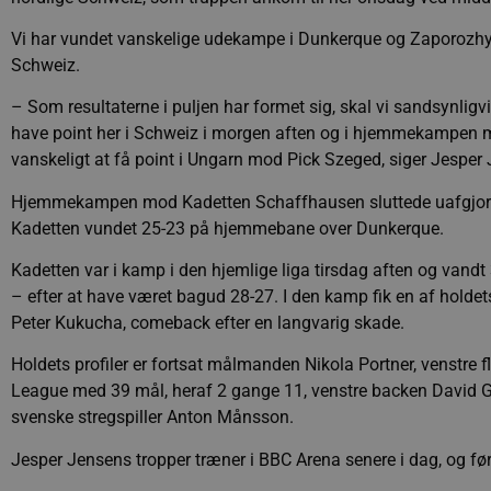
Vi har vundet vanskelige udekampe i Dunkerque og Zaporozhye, 
Schweiz.
– Som resultaterne i puljen har formet sig, skal vi sandsynligvis
have point her i Schweiz i morgen aften og i hjemmekampen m
vanskeligt at få point i Ungarn mod Pick Szeged, siger Jesper
Hjemmekampen mod Kadetten Schaffhausen sluttede uafgjort i 
Kadetten vundet 25-23 på hjemmebane over Dunkerque.
Kadetten var i kamp i den hjemlige liga tirsdag aften og vand
– efter at have været bagud 28-27. I den kamp fik en af holdet
Peter Kukucha, comeback efter en langvarig skade.
Holdets profiler er fortsat målmanden Nikola Portner, venstre f
League med 39 mål, heraf 2 gange 11, venstre backen David G
svenske stregspiller Anton Månsson.
Jesper Jensens tropper træner i BBC Arena senere i dag, og fø