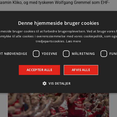
asmin Kliko, og med tyskeren Wolfgang Gremmel som EHF-
Denne hjemmeside bruger cookies
eside bruger cookies til at forbedre brugeroplevelsen. Ved at bruge vore
amtykke til alle cookies i overensstemmelse med vores cookiepolitik, som og
tredjepartscookies.
Læs mere
UT NØDVENDIGE
YDEEVNE
MÅLRETNING
FUN
Nyhed
ACCEPTER ALLE
AFVIS ALLE
VIS DETALJER
Absolut nødvendige
Ydeevne
Målretning
Funktionalitet
 muliggør hjemmesidens grundlæggende funktionalitet såsom brugerlogin og kontoad