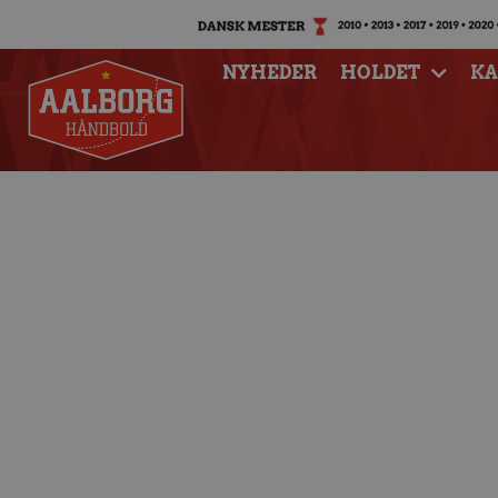
NYHEDER
HOLDET
K
Pres på før af
League-kamp i