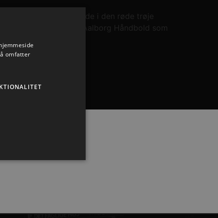
nde år vil være at finde i den røde trøje
ling, siden han kom til Aalborg Håndbold som
s hjemmeside
så omfatter
KTIONALITET
ministration. Hjemmesiden