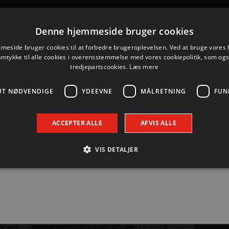
 med den unge bagspiller, så Marinus Munk også i de komme
 har i de seneste sæsoner gennemgået en fantastisk udvik
Denne hjemmeside bruger cookies
F. […]
eside bruger cookies til at forbedre brugeroplevelsen. Ved at bruge vore
amtykke til alle cookies i overensstemmelse med vores cookiepolitik, som og
n til aftenens ligapremiere
tredjepartscookies.
Læs mere
UT NØDVENDIGE
YDEEVNE
MÅLRETNING
FUN
nmark Arena.
ACCEPTER ALLE
AFVIS ALLE
VIS DETALJER
Absolut nødvendige
Ydeevne
Målretning
Funktionalitet
 muliggør hjemmesidens grundlæggende funktionalitet såsom brugerlogin og kontoad
n de absolut nødvendige cookies.