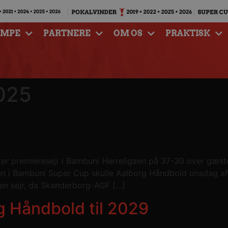
AMPE
PARTNERE
OM OS
PRAKTISK
2025
kker premieresejr i Bambuni Herreligaen på 37-30 over g
fen i Bambuni Super Cup skulle Aalborg Håndbold onsdag af
en sejr, da Skanderborg-AGF […]
g Håndbold til 2029