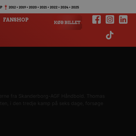
FANSHOP
æsterne fra Skanderborg-AGF Håndbold. Thomas
ten, i den tredje kamp på seks dage, forsøge