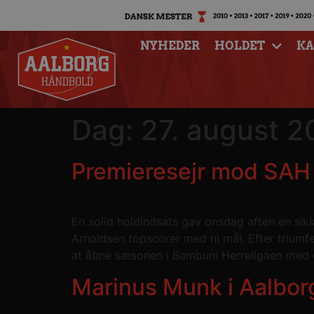
NYHEDER
HOLDET
K
Dag:
27. august 
Premieresejr mod SAH
En solid holdindsats gav onsdag aften en si
Arnoldsen topscorer med ni mål. Efter trium
at åbne sæsonen i Bambuni Herreligaen med 
Marinus Munk i Aalbor