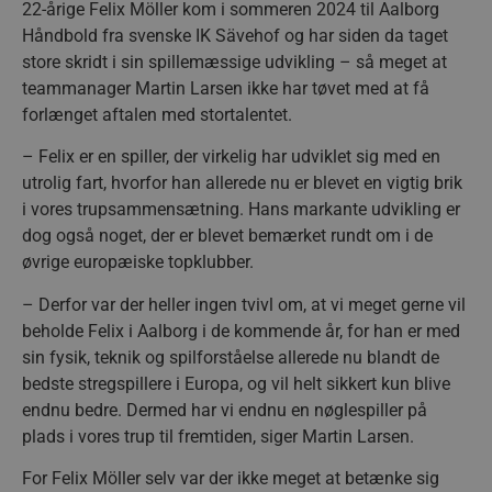
22-årige Felix Möller kom i sommeren 2024 til Aalborg
Håndbold fra svenske IK Sävehof og har siden da taget
store skridt i sin spillemæssige udvikling – så meget at
teammanager Martin Larsen ikke har tøvet med at få
forlænget aftalen med stortalentet.
– Felix er en spiller, der virkelig har udviklet sig med en
utrolig fart, hvorfor han allerede nu er blevet en vigtig brik
i vores trupsammensætning. Hans markante udvikling er
dog også noget, der er blevet bemærket rundt om i de
øvrige europæiske topklubber.
– Derfor var der heller ingen tvivl om, at vi meget gerne vil
beholde Felix i Aalborg i de kommende år, for han er med
sin fysik, teknik og spilforståelse allerede nu blandt de
bedste stregspillere i Europa, og vil helt sikkert kun blive
endnu bedre. Dermed har vi endnu en nøglespiller på
plads i vores trup til fremtiden, siger Martin Larsen.
For Felix Möller selv var der ikke meget at betænke sig