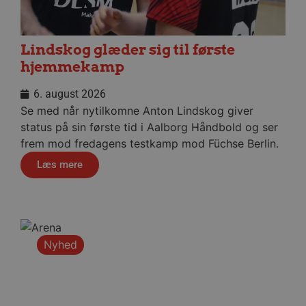
Absolut nødvendige cookies muliggør
hjemmesidens grundlæggende funktionalitet
såsom brugerlogin og kontoadministration.
Hjemmesiden kan ikke bruges korrekt uden de
Lindskog glæder sig til første
absolut nødvendige cookies.
hjemmekamp
Navn
Udbyder / Domæne
Udløbsd
6. august 2026
/dyna-.*/i
.aalborghaandbold.dk
Sessi
Se med når nytilkomne Anton Lindskog giver
status på sin første tid i Aalborg Håndbold og ser
_dcid
1 år 
Google
måne
frem mod fredagens testkamp mod Füchse Berlin.
.aalborghaandbold.dk
Læs mere
__cf_bm
29 minu
Cloudflare Inc.
Nyhed
56
.linkedin.com
sekund
Google Privacy Policy