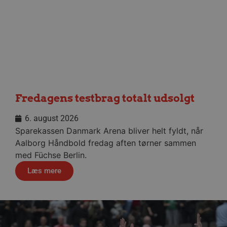
CookieScriptConsent
4 uger
CookieScript
dag
aalborghaandbold.dk
VISITOR_PRIVACY_METADATA
5 måne
YouTube
Fredagens testbrag totalt udsolgt
4 uge
.youtube.com
6. august 2026
Sparekassen Danmark Arena bliver helt fyldt, når
Aalborg Håndbold fredag aften tørner sammen
med Füchse Berlin.
Læs mere
lf-cmp-189350
aalborghaandbold.dk
1 år