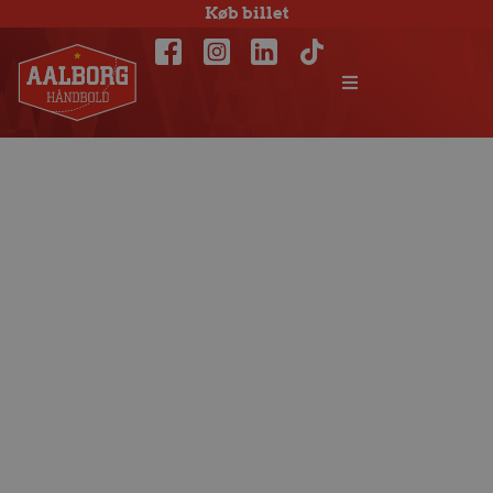
Køb billet
Aalborg Håndbold
forlænger med
Felix Möller