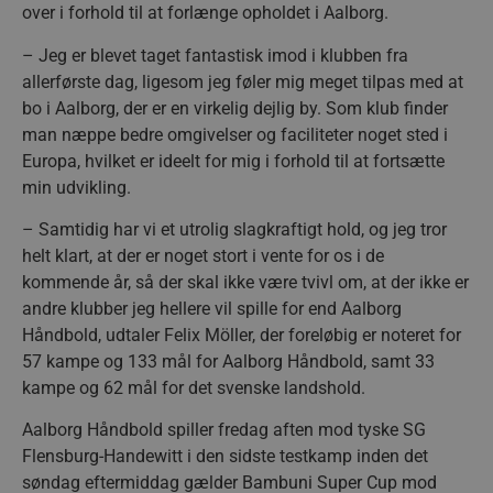
over i forhold til at forlænge opholdet i Aalborg.
– Jeg er blevet taget fantastisk imod i klubben fra
allerførste dag, ligesom jeg føler mig meget tilpas med at
bo i Aalborg, der er en virkelig dejlig by. Som klub finder
man næppe bedre omgivelser og faciliteter noget sted i
Europa, hvilket er ideelt for mig i forhold til at fortsætte
min udvikling.
– Samtidig har vi et utrolig slagkraftigt hold, og jeg tror
helt klart, at der er noget stort i vente for os i de
kommende år, så der skal ikke være tvivl om, at der ikke er
andre klubber jeg hellere vil spille for end Aalborg
Håndbold, udtaler Felix Möller, der foreløbig er noteret for
57 kampe og 133 mål for Aalborg Håndbold, samt 33
kampe og 62 mål for det svenske landshold.
Aalborg Håndbold spiller fredag aften mod tyske SG
Flensburg-Handewitt i den sidste testkamp inden det
søndag eftermiddag gælder Bambuni Super Cup mod