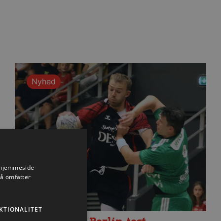
Nyhed
s hjemmeside
så omfatter
KTIONALITET