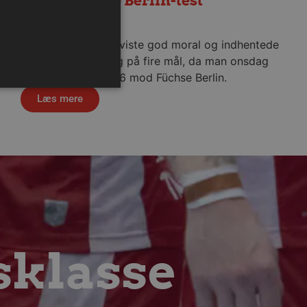
Remis i første Berlin-test
5. august 2026
Aalborg Håndbold viste god moral og indhentede
en tysk pauseføring på fire mål, da man onsdag
aften spillede 36-36 mod Füchse Berlin.
Læs mere
ministration. Hjemmesiden
ndividuelle klienter bag en
tillinger pr. klient. Den
g kan ikke fravælges.
sklasse
em mennesker og bots.
 lave gyldige rapporter om
m-tjenesten til at huske
 Det er nødvendigt, at