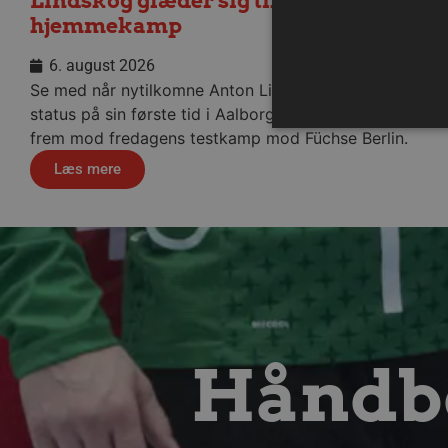
Lindskog glæder sig til første
hjemmekamp
6. august 2026
Se med når nytilkomne Anton Lindskog giver
status på sin første tid i Aalborg Håndbold og ser
frem mod fredagens testkamp mod Füchse Berlin.
Læs mere
Absolut nødvendige cookies
kan ikke bruges korrekt ude
Navn
/dyna-.*/i
_dcid
Håndbo
__cf_bm
CookieScriptConsent
Google Privacy Poli