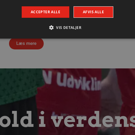
Fredagens testbrag totalt udsolgt
ACCEPTER ALLE
AFVIS ALLE
6. august 2026
Sparekassen Danmark Arena bliver helt fyldt, når
Aalborg Håndbold fredag aften tørner sammen
VIS DETALJER
med Füchse Berlin.
Læs mere
Absolut nødvendige
Ydeevne
Målretning
Funktionalitet
 muliggør hjemmesidens grundlæggende funktionalitet såsom brugerlogin og kontoad
n de absolut nødvendige cookies.
Udbyder / Domæne
Udløbsdato
Beskrivelse
.aalborghaandbold.dk
Session
Til visning af hjemmesidens funktioner
1 år 1
Denne cookie bruges til at identificere i
Google
måned
delt IP-adresse og anvende sikkerhedsinds
.aalborghaandbold.dk
er nødvendig for webstedets sikkerhed o
ld i verden
29 minutter
Denne cookie bruges til at skelne mell
Cloudflare Inc.
56
Dette er gavnligt for hjemmesiden for at
.linkedin.com
sekunder
brugen af deres hjemmeside.
4 uger 2
Denne cookie bruges af Cookie-Script.co
CookieScript
dage
præferencer om samtykke til besøgende.
aalborghaandbold.dk
cy