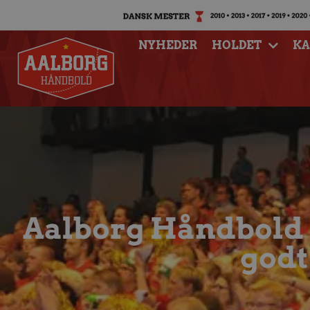
NYHEDER
HOLDET
K
Aalborg Håndbold ø
godt