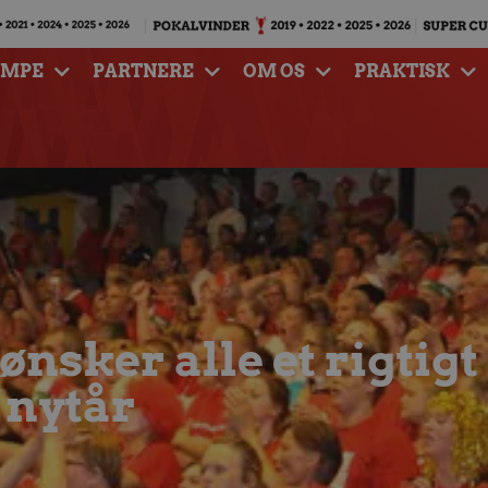
AMPE
PARTNERE
OM OS
PRAKTISK
nsker alle et rigtigt
 nytår