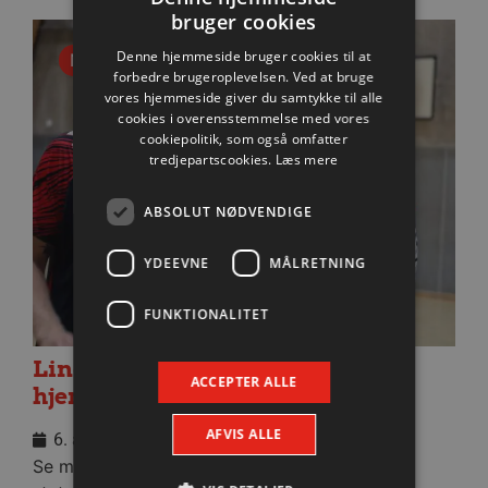
bruger cookies
Denne hjemmeside bruger cookies til at
Nyhed
forbedre brugeroplevelsen. Ved at bruge
vores hjemmeside giver du samtykke til alle
cookies i overensstemmelse med vores
cookiepolitik, som også omfatter
tredjepartscookies.
Læs mere
ABSOLUT NØDVENDIGE
YDEEVNE
MÅLRETNING
FUNKTIONALITET
Lindskog glæder sig til første
ACCEPTER ALLE
hjemmekamp
AFVIS ALLE
6. august 2026
Se med når nytilkomne Anton Lindskog giver