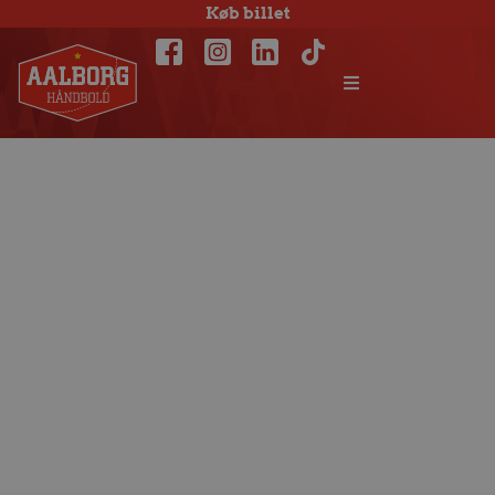
Køb billet
Aalborg Håndbold
og DGI-
håndboldskole for
U 10 og U 12 piger
og drenge