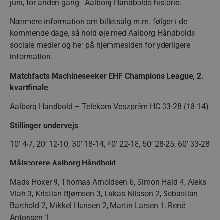
juni, for anden gang i Aalborg Håndbolds historie.
_dcid
1 år 
Google
måne
Nærmere information om billetsalg m.m. følger i de
.aalborghaandbold.dk
kommende dage, så hold øje med Aalborg Håndbolds
sociale medier og her på hjemmesiden for yderligere
information.
Matchfacts Machineseeker EHF Champions League, 2.
kvartfinale
__cf_bm
29 minu
Cloudflare Inc.
56
.linkedin.com
sekund
Aalborg Håndbold – Telekom Veszprém HC 33-28 (18-14)
Google Privacy Policy
Stillinger undervejs
10’ 4-7, 20’ 12-10, 30’ 18-14, 40’ 22-18, 50’ 28-25, 60’ 33-28
CookieScriptConsent
4 uger
CookieScript
dag
aalborghaandbold.dk
Målscorere Aalborg Håndbold
Mads Hoxer 9, Thomas Arnoldsen 6, Simon Hald 4, Aleks
Vlah 3, Kristian Bjørnsen 3, Lukas Nilsson 2, Sebastian
Barthold 2, Mikkel Hansen 2, Martin Larsen 1, René
Antonsen 1