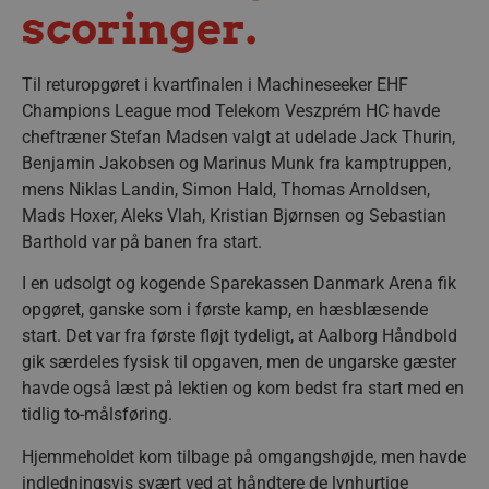
scoringer.
Til returopgøret i kvartfinalen i Machineseeker EHF
Champions League mod Telekom Veszprém HC havde
cheftræner Stefan Madsen valgt at udelade Jack Thurin,
Benjamin Jakobsen og Marinus Munk fra kamptruppen,
mens Niklas Landin, Simon Hald, Thomas Arnoldsen,
Mads Hoxer, Aleks Vlah, Kristian Bjørnsen og Sebastian
Barthold var på banen fra start.
I en udsolgt og kogende Sparekassen Danmark Arena fik
opgøret, ganske som i første kamp, en hæsblæsende
start. Det var fra første fløjt tydeligt, at Aalborg Håndbold
gik særdeles fysisk til opgaven, men de ungarske gæster
havde også læst på lektien og kom bedst fra start med en
tidlig to-målsføring.
Hjemmeholdet kom tilbage på omgangshøjde, men havde
indledningsvis svært ved at håndtere de lynhurtige