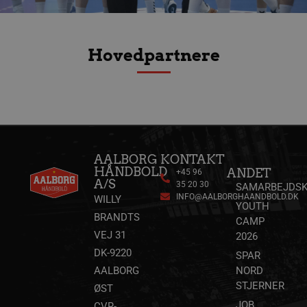
Hovedpartnere
AALBORG
KONTAKT
HÅNDBOLD
ANDET
+45 96
A/S
35 20 30
SAMARBEJDSK
INFO@AALBORGHAANDBOLD.DK
WILLY
YOUTH
BRANDTS
CAMP
VEJ 31
2026
DK-9220
SPAR
AALBORG
NORD
STJERNER
ØST
JOB,
CVR-