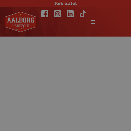
Køb billet
Aalborg Håndbold
klar til Final 4!!