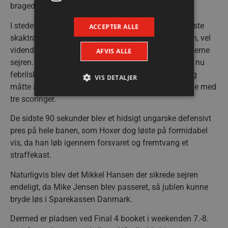
bragede Aalborg tilbage i front med tre mål.
I stedet var det så gæsternes tur til at forsøge et sidste
ACCEPTER ALLE
skaktræk med en timeout med to et halvt minut igen, vel
vidende at et misbrugt angreb ville kunne sikre værterne
AFVIS ALLE
sejren. Det var dog lige præcis hvad der skete, da et nu
febrilsk Veszprém-mandskab ikke kom til scoring og
VIS DETALJER
måtte afgive bolden med halvandet minut igen, nede med
tre scoringer.
Absolut nødvendige
Ydeevne
De sidste 90 sekunder blev et hidsigt ungarske defensivt
pres på hele banen, som Hoxer dog løste på formidabel
Målretning
Funktionalitet
vis, da han løb igennem forsvaret og fremtvang et
Absolut nødvendige cookies muliggør
straffekast.
hjemmesidens grundlæggende funktionalitet
såsom brugerlogin og kontoadministration.
Naturligvis blev det Mikkel Hansen der sikrede sejren
Hjemmesiden kan ikke bruges korrekt uden de
absolut nødvendige cookies.
endeligt, da Mike Jensen blev passeret, så jublen kunne
Navn
Udbyder / Domæne
Udløbsd
bryde løs i Sparekassen Danmark.
/dyna-.*/i
.aalborghaandbold.dk
Sessi
Dermed er pladsen ved Final 4 booket i weekenden 7.-8.