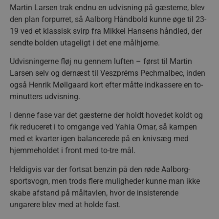
Martin Larsen trak endnu en udvisning på gæsterne, blev
den plan forpurret, så Aalborg Håndbold kunne øge til 23-
19 ved et klassisk svirp fra Mikkel Hansens håndled, der
sendte bolden utageligt i det ene målhjørne.
Udvisningerne fløj nu gennem luften – først til Martin
Larsen selv og dernæst til Veszpréms Pechmalbec, inden
også Henrik Møllgaard kort efter måtte indkassere en to-
minutters udvisning.
I denne fase var det gæsterne der holdt hovedet koldt og
fik reduceret i to omgange ved Yahia Omar, så kampen
med et kvarter igen balancerede på en knivsæg med
hjemmeholdet i front med to-tre mål.
Heldigvis var der fortsat benzin på den røde Aalborg-
sportsvogn, men trods flere muligheder kunne man ikke
skabe afstand på måltavlen, hvor de insisterende
ungarere blev med at holde fast.