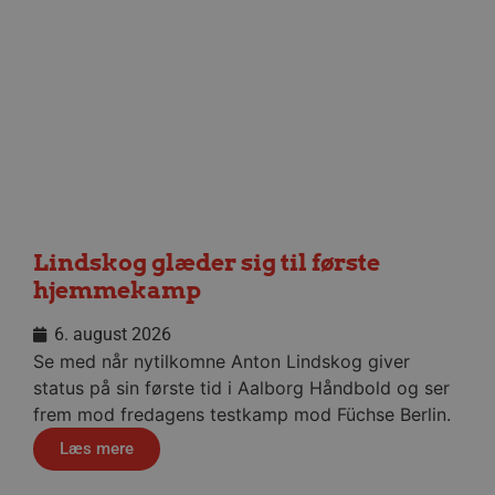
HLSession
aalborghaandbold.dk
29 minutter
59
sekunder
VISITOR_INFO1_LIVE
5 måneder
Google LLC
4 uger
.youtube.com
Lindskog glæder sig til første
hjemmekamp
FPID
1 år 1
Google
måned
.aalborghaandbold.dk
6. august 2026
Se med når nytilkomne Anton Lindskog giver
_fbp
2 måneder
Meta Platform Inc.
status på sin første tid i Aalborg Håndbold og ser
4 uger
.aalborghaandbold.dk
frem mod fredagens testkamp mod Füchse Berlin.
Læs mere
lidc
1 dag
Microsoft Corporation
.linkedin.com