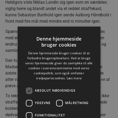
Heldigvis viste Niklas Landin sig igen som en særdeles
vigtig herre og blandt andet via et reddet straffekast,
kunne Sebastian Barthold igen sende Aalborg Håndbold i
front med fire mål med mindre end ni minutter igen.
Spændingen var nu så fortættet, at den kunne skæres
med en kniv og de 5.500 tilskuere måtte tjekke pulsen
Denne hjemmeside
bruger cookies
endnu engang, da gæsternes Kosorotov reducerede og
samtidig trak endnu en udvisning på Lukas Nilsson.
Denne hjemmeside bruger cookies til at
forbedre brugeroplevelsen. Ved at bruge
Den hurdle blev dog overstået fint, hvorefter Stefan
vores hjemmeside giver du samtykke til alle
Madsen kaldte timeout for at aftale strategien for de
cookies i overensstemmelse med vores
sidste seks et halvt minut, hvor det ikke overraskende
cookiepolitik, som også omfatter
tredjepartscookies.
Læs mere
atter var Hoxer, Nilsson og Arnoldsen der fik til opgave at
prøve at sikre sejren.
ABSOLUT NØDVENDIGE
To tekniske fejl fra Aalborg Håndbold blev heldigvis ikke
straffet, da gæsterne forivrede sig og ligeledes mistede
YDEEVNE
MÅLRETNING
bolden. Alligevel var det Veszprém der først brød
dødvandet med reducering til 30-28 inden Mads Hoxer
FUNKTIONALITET