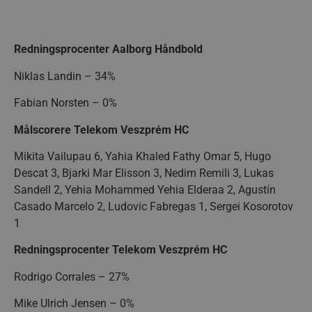
VISITOR_PRIVACY_METADATA
5 måne
YouTube
4 uge
.youtube.com
Redningsprocenter Aalborg Håndbold
Niklas Landin – 34%
Fabian Norsten – 0%
Målscorere Telekom Veszprém HC
Mikita Vailupau 6, Yahia Khaled Fathy Omar 5, Hugo
Descat 3, Bjarki Mar Elisson 3, Nedim Remili 3, Lukas
lf-cmp-189350
aalborghaandbold.dk
1 år
Sandell 2, Yehia Mohammed Yehia Elderaa 2, Agustín
Casado Marcelo 2, Ludovic Fabregas 1, Sergei Kosorotov
1
Redningsprocenter Telekom Veszprém HC
Rodrigo Corrales – 27%
Mike Ulrich Jensen – 0%