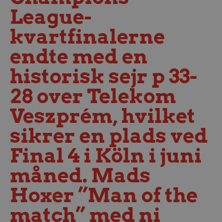
League-
kvartfinalerne
endte med en
historisk sejr p 33-
28 over Telekom
Veszprém, hvilket
sikrer en plads ved
Final 4 i Köln i juni
måned. Mads
Hoxer ”Man of the
match” med ni