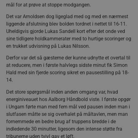
mål for at prøve at stoppe modgangen.
Det var Arnoldsen dog ligeglad med og med en nærmest
liggende afslutning blev bolden tordnet i nettet til 16-11.
Uheldigvis gjorde Lukas Sandell kort efter det onde ved
sine tidligere holdkammerater med to hurtige scoringer og
en trukket udvisning på Lukas Nilsson.
Derfor var det så gæsterne der kunne udnytte et overtal til
at reducere, men i første halvlegs sidste minut fik Simon
Hald med sin fjerde scoring sikret en pausestilling på 18-
14.
Det store spørgsmål inden anden omgang var, hvad
energiniveauet hos Aalborg Håndbold viste. I første opgør
i Ungarn førte man med fem mål ved pausen inden man i
slutfasen måtte se sig overhalet på måltavlen, men man
fornemmede en bedre brug af truppens bredde i de
indledende 30 minutter, ligesom den intense støtte fra
tribunerne uden tvivl gav et løft.