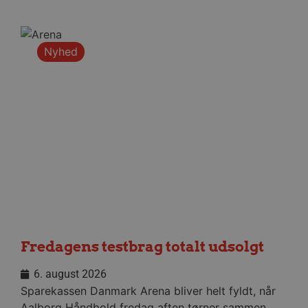
HLNewVisitor
aalborghaandbold.dk
1 år
Nyhed
YSC
Session
Google LLC
.youtube.com
_ga
1 år 1
Google LLC
måned
.aalborghaandbold.dk
Fredagens testbrag totalt udsolgt
6. august 2026
Sparekassen Danmark Arena bliver helt fyldt, når
Aalborg Håndbold fredag aften tørner sammen