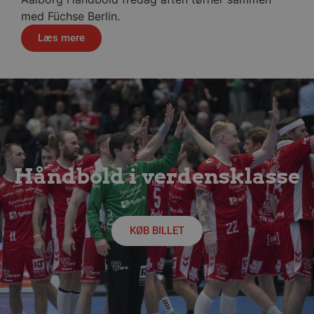
med Füchse Berlin.
li_gc
5 måneder
LinkedIn Corporation
4 uger
Læs mere
.linkedin.com
__Secure-YNID
.youtube.com
5 måneder
4 uger
Håndbold i verdensklasse
KØB BILLET