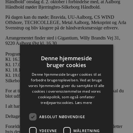
Håndbold’ onsdag d. 2. oktober i forbindelse med, at Aalborg
Håndbold møder Bjerringbro-Silkeborg Håndbold.
På dagen kan du møde; Bravida, UU-Aalborg, CS WIND
Offshore
,
TECHCOLLEGE,
Metal Aalborg,
Mekoprint
og
Arla
Svenstrup
og bliv klogere på de håndværksmæssige erhverv.
Arrangementet finder sted i Gigantium, Willy Brandts Vej 31,
9220 Aalborg Øst kl. 16.30
Program for dagen
Denne hjemmeside
Kl. 16.30 – Dørene til ‘Faglig Håndbold’ åbner
bruger cookies
Kl. 17.00 – Dørene til ‘Faglig Håndbold’ lukker
Kl. 18.15 – Billetterne til kampen udleveres
Denne hjemmeside bruger cookies til at
Kl. 19.00 – Kampstart, Aalborg Håndbold – Bjerringbro-
forbedre brugeroplevelsen. Ved at bruge
Silkeborg Håndbold
vores hjemmeside giver du samtykke til alle
For at tilmelde sig ‘Faglig Håndbold’ onsdag 2. oktober skal du
cookies i overensstemmelse med vores
blot udfylde nedenstående tilmeldingsblanket.
cookiepolitik, som også omfatter
tredjepartscookies.
Læs mere
I alt har vi 500 pladser til arrangementet.
Deltagelse er gratis efter først-til-mølle princippet.
ABSOLUT NØDVENDIGE
Forældre er velkommen til at deltage (husk at vælge to billetter
YDEEVNE
MÅLRETNING
hvis der er en forælder med).