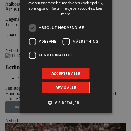
overensstemmelse med vores cookiepolitik,
Aalborg Håndbold: 2 x 2 min.
som også omfatter tredjepartscookies.
Læs
Århus Håndbold: 1 x 2 min.
mere
Dagens dommere var Morten Lethan Albrechtsen og Mik
Trustrup.
ABSOLUT NØDVENDIGE
Dagens tilskuertal i Jutlander Bank Arena var 4.753.
YDEEVNE
MÅLRETNING
Nyhed
FUNKTIONALITET
Berlin besejret i medrivende testkamp
ACCEPTER ALLE
7. august 2026
AFVIS ALLE
I en stopfyldt Sparekassen Danmark Arena fik Aalborg
Håndbold skovlen under de tyske gæster, der blev slået med
cifrene 30-28 efter pauseføring på 16-12.
VIS DETALJER
Læs mere
Nyhed
Absolut nødvendige
Ydeevne