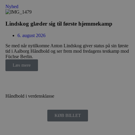
Nyhed
CookieScriptConsent
4 uger
CookieScript
dag
aalborghaandbold.dk
Lindskog glæder sig til første hjemmekamp
6. august 2026
Se med når nytilkomne Anton Lindskog giver status på sin første
tid i Aalborg Håndbold og ser frem mod fredagens testkamp mod
Füchse Berlin.
VISITOR_PRIVACY_METADATA
5 måne
YouTube
Læs mere
4 uge
.youtube.com
Håndbold i verdensklasse
KØB BILLET