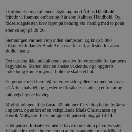
I forbindelse med aftenens ligakamp mod Århus Håndbold
fejrede vi i samme ombæring 9 år som Aalborg Håndbold. Og
fødselsdagsfesten blev fejret på behørig vis  nemlig med to point
efter en sejr på 28-26.
Stemningen var helt i top inden kampstart, og knap 5.000
tilskuere i Jutlander Bank Arena var klar til, at festen for alvor
skulle i gang.
Det var dog ikke udelukkende positivt fra vores side fra kampens
begyndelse. Starten blev en anelse vaklende, og i opgørets
indledning kunne ingen af holdene skabe et hul.
En periode med flere fejl fra vores side spillede momentum over
på Århus halvdel, og gæsterne fik således skabt sig et forspring
midtvejs i første halvleg.
Mod slutningen af de første 30 minutter fik vi dog bedre fodfæste
i opgøret, og anført af en velspillende Mads Christiansen og
Henrik Møllgaard fik vi udlignet til pausestilling på 14-14.
Efter pausen fortsatte vi med at have momentum på vores side.
Vi spillede med et højere tempo angrebsmæssigt, mens Mikael