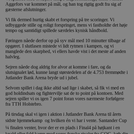
Aggefors var kommet på mål, og han tog rigtig godt fra sig af
gæsterne afslutninger.
Vi fik dermed hurtig skabt et forspring på tre scoringer. Vi
udbyggede stille og roligt forspringet, mens vi fastholdte det høje
tempo og samtidigt spillede særdeles kynisk håndbold.
Føringen nåede derfor op på syv mål med 10 minutter tilbage af
opgøret. I slutfasen mistede vi lidt rytmen i kampen, og vi
manglede den skarphed, vi ellers havde vist i det meste af anden
halvleg.
Sejren nåede dog aldrig for alvor at komme i fare, og da
slutsignalet lød, kunne langt størstedelen af de 4.753 fremmødte i
Jutlander Bank Arena bryde ud i jubel.
Selvom spillet i dag ikke altid sad lige i skabet, så fik vi med en
god holdindsats og fightervilje sat de to point på kontoen. Med
sejren spiller vi os igen 7 point foran vores nærmeste forfølgere
fra TTH Holstebro.
På tirsdag skal vi igen i aktion i Jutlander Bank Arena til årets
sidste hjemmekamp  og hvilken én vi har i vente. Santander Cup
¼ finalen venter, hvor der er en plads i Final4 på højkant i en
knald eller fald kamp mod vores fynske rivaler fra GOG  køb din