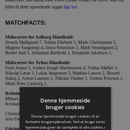
billet til dette spændende opgør
lige her.
MATCHFACTS:
Målscorere for Aalborg Håndbold:
Henrik Møllgaard 7, Tobias Ellebæk 5, Mads Christiansen 5,
Magnus Saugstrup 4, Janus Smaráson 2, Mark Strandgaard 2,
Buster Juul 1, Sebastian Barthold 1, Benjamin Jakobsen 1.
Målscorere for Århus Håndbold:
Emil Jessen 5, Anders Kragh Martinussen 4, Tobias Møller 3,
Nikolaj Læsø 3, Lukas Jørgensen 3, Mathias Larson 2, Besard
Hakaj 2, Anton Laursen 1, Nikolai Vinther 1, Torben Petersen 1,
Mads Peter Lønborg 1.
Redninger:
Mikael Aggefors: 9/21 (43 %)
Denne hjemmeside
Kristian Sæverås: 5/19 (26 %)
bruger cookies
Christoffer Bonde: 10/23 (43 %)
Denne hjemmeside bruger cookies til at
Jens Fredsgaard: 2/17 (12 %)
forbedre brugeroplevelsen. Ved at bruge vores
hjemmeside giver du samtykke til alle cookies i
Udvisninger: