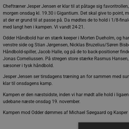
Cheftræner Jesper Jensen er klar til at påtage sig favoritroll
morgen onsdag kl. 19.30 i Gigantium. Det skal give to point, 
at der er grund til at passe på. Da mødtes de to hold i 1/8-fin
med langt hen i kampen. Vi vandt 24-21.
Odder Håndbold har en stærk keeper i Morten Dueholm, og han ha
venstre side og Stian Jørgensen, Nicklas Bruzelius/Søren Bisbo
Håndbold-spiller, Jacob Halle, og på de to back-positioner fi
Jonas Corneliussen. På stregen store stærke Rasmus Hansen, tid
sæsoner i tysk håndbold.
Jesper Jensen ser tirsdagens træning an for sammen med sund
klar til onsdagens kamp.
Kampen er den næstsidste, inden vi har mødt alle hold i ligae
udebane næste onsdag 19. november.
Kampen mod Odder dømmes af Michael Søegaard og Kasper M