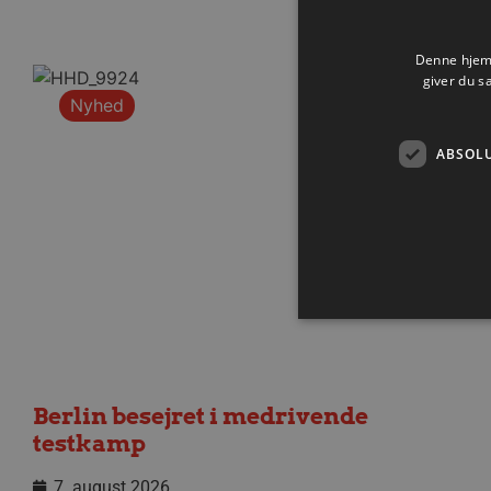
Denne hjemm
giver du s
Nyhed
ABSOL
Absolut nødvendige cookies
Berlin besejret i medrivende
kan ikke bruges korrekt ude
testkamp
Navn
7. august 2026
/dyna-.*/i