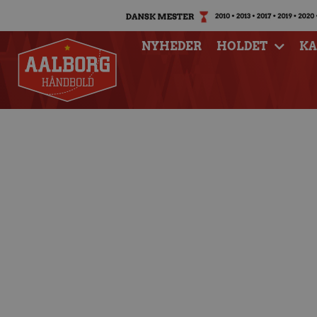
NYHEDER
HOLDET
K
Jesper Jensen: Ka
spilles på v