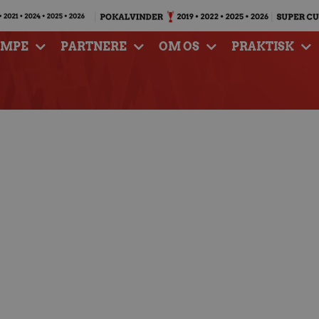
AMPE
PARTNERE
OM OS
PRAKTISK
mpen mod Odder skal
ores præmisser