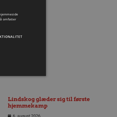
s hjemmeside
så omfatter
Nyhed
KTIONALITET
ministration. Hjemmesiden
Lindskog glæder sig til første
hjemmekamp
6. august 2026