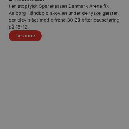
I en stopfyldt Sparekassen Danmark Arena fik
_dcid
Aalborg Håndbold skovlen under de tyske gæster,
der blev slået med cifrene 30-28 efter pauseføring
__cf_bm
på 16-12.
Læs mere
CookieScriptConsent
Google Privacy Poli
VISITOR_PRIVACY_METAD
lf-cmp-189350
Håndbo
Navn
Udbyder 
Navn
Navn
Udbyder / Do
Ud
popupshow
.aalborgha
_gtmeec
fbevents.js
.aalborghaand
.f
189350-sid
.aalborgha