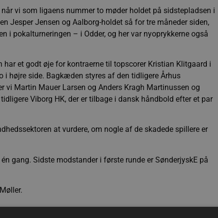
en, når vi som ligaens nummer to møder holdet på sidstepladsen i
men Jesper Jensen og Aalborg-holdet så for tre måneder siden,
alen i pokalturneringen – i Odder, og her var nyoprykkerne også
r et godt øje for kontraerne til topscorer Kristian Klitgaard i
 i højre side. Bagkæden styres af den tidligere Århus
nder vi Martin Mauer Larsen og Anders Kragh Martinussen og
ligere Viborg HK, der er tilbage i dansk håndbold efter et par
hedssektoren at vurdere, om nogle af de skadede spillere er
n én gang. Sidste modstander i første runde er SønderjyskE på
øller.