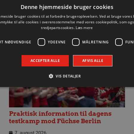
Denne hjemmeside bruger cookies
eside bruger cookies til at forbedre brugeroplevelsen. Ved at bruge vore
amtykke til alle cookies i overensstemmelse med vores cookiepolitik, som og
tredjepartscookies.
Læs mere
Nyhed
UT NØDVENDIGE
YDEEVNE
MÅLRETNING
FUN
ACCEPTER ALLE
AFVIS ALLE
VIS DETALJER
Absolut nødvendige
Ydeevne
Målretning
Funktionalitet
 muliggør hjemmesidens grundlæggende funktionalitet såsom brugerlogin og kontoad
Praktisk information til dagens
n de absolut nødvendige cookies.
testkamp mod Füchse Berlin
Udbyder / Domæne
Udløbsdato
Beskrivelse
7. august 2026
.aalborghaandbold.dk
Session
Til visning af hjemmesidens funktioner