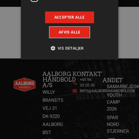
ACCEPTER ALLE
Hovedpartnere
AFVIS ALLE
VIS DETALJER
Absolut nødvendige
Ydeevne
AALBORG
KONTAKT
HÅNDBOLD
ANDET
+45 96
Målretning
Funktionalitet
A/S
35 20 30
SAMARBEJDSK
INFO@AALBORGHAANDBOLD.DK
WILLY
Absolut nødvendige cookies muliggør
YOUTH
hjemmesidens grundlæggende funktionalitet
BRANDTS
CAMP
såsom brugerlogin og kontoadministration.
Hjemmesiden kan ikke bruges korrekt uden de
VEJ 31
2026
absolut nødvendige cookies.
DK-9220
SPAR
Navn
Udbyder / Domæne
Udløbsd
AALBORG
NORD
/dyna-.*/i
.aalborghaandbold.dk
Sessi
STJERNER
ØST