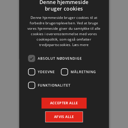
#22
René Antonsen
Denne hjemmeside
bruger cookies
Mål: 2
Denne hjemmeside bruger cookies til at
forbedre brugeroplevelsen. Ved at bruge
vores hjemmeside giver du samtykke til alle
cookies i overensstemmelse med vores
cookiepolitik, som også omfatter
#8
Jacob Hessellund
tredjepartscookies.
Læs mere
Mål: 2
ABSOLUT NØDVENDIGE
YDEEVNE
MÅLRETNING
#14
Magnus Saugstrup
FUNKTIONALITET
Mål: 2
ACCEPTER ALLE
AFVIS ALLE
#20
Jesper Meinby