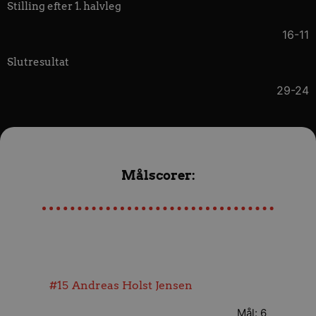
Stilling efter 1. halvleg
16-11
Slutresultat
29-24
Målscorer:
#15
Andreas Holst Jensen
Mål: 6