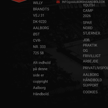
INFO@AALBORGHAANDBOLD.DK
WILLY
YOUTH
BRANDTS
CAMP
VEJ 31
2026
DK-9220
SPAR
AALBORG
NORD
lf-cmp-189350
aalborghaandbold.dk
1 år
STJERNER
ØST
JOB,
CVR-
PRAKTIK
NR. 333
OG
725 58
FRIVILLIGT
ARBEJDE
Alt indhold
PRIVATLIVSPOL
på denne
AALBORG
side er
HÅNDBOLD
copyright
Navn
Udbyder / Domæne
Udløbsdato
SUPPORT
Aalborg
Navn
Udbyder / Domæne
Udløbsdato
Beskrivelse
popupshow
.aalborghaandbold.dk
Session
COOKIES
Håndbold.
_gtmeec
.aalborghaandbold.dk
2 måneder
Denne cookie b
Navn
Udbyder / Domæne
Udløbsdato
4 uger
at lette sporin
189350-sid
.aalborghaandbold.dk
4 minutter
analyse af bru
fbevents.js
.facebook.net
4 uger 2
59
interaktion m
dage