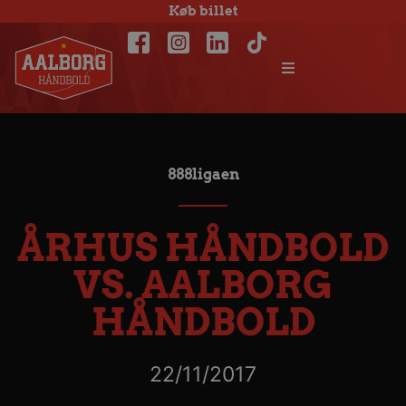
Køb billet
888ligaen
ÅRHUS HÅNDBOLD
VS. AALBORG
HÅNDBOLD
22/11/2017