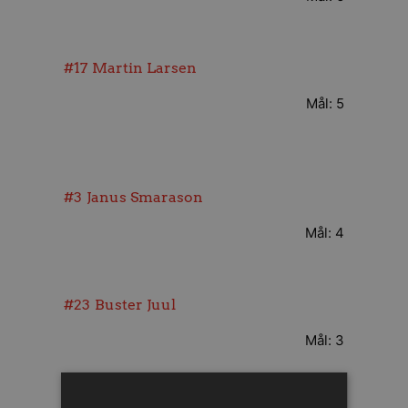
#17
Martin Larsen
Mål: 5
#3
Janus Smarason
Mål: 4
#23
Buster Juul
Mål: 3