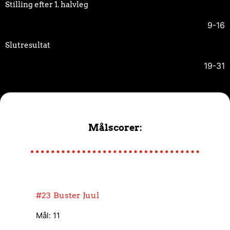
Stilling efter 1. halvleg
9-16
Slutresultat
19-31
Målscorer:
#23
Buster Juul
Mål: 11