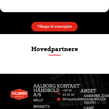
Tilbage til oversigten
Hovedpartnere
AALBORG
KONTAKT
HÅNDBOLD
ANDET
+45 96
A/S
35 20 30
SAMARBEJDSK
INFO@AALBORGHAANDBOLD.DK
WILLY
YOUTH
BRANDTS
CAMP