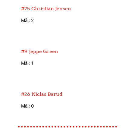
#25
Christian Jensen
Mål: 2
#9
Jeppe Green
Mål: 1
#26
Niclas Barud
Mål: 0