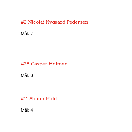
#2
Nicolai Nygaard Pedersen
Mål: 7
#28
Casper Holmen
Mål: 6
#11
Simon Hald
Mål: 4