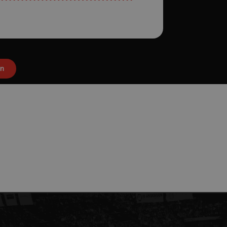
.aalborghaandbold.dk
Session
Til visning af hjemmesidens funktioner
1 år 1
Denne cookie bruges til at identificere i
Google
måned
delt IP-adresse og anvende sikkerhedsinds
.aalborghaandbold.dk
er nødvendig for webstedets sikkerhed o
29 minutter
Denne cookie bruges til at skelne mell
Cloudflare Inc.
56
Dette er gavnligt for hjemmesiden for at
.linkedin.com
sekunder
brugen af deres hjemmeside.
en
4 uger 2
Denne cookie bruges af Cookie-Script.co
CookieScript
dage
præferencer om samtykke til besøgende.
aalborghaandbold.dk
cy
Cookie-Script.com cookiebanner fungere
ATA
5 måneder
Denne cookie bruges til at gemme brug
YouTube
4 uger
privatlivsvalg for deres interaktion med 
.youtube.com
data på den besøgendes samtykke om fors
beskyttelse af personlige oplysninger og 
præferencer bliver hædret i fremtidige s
aalborghaandbold.dk
1 år
Gemmer brugerens konfiguration, status 
forbindelse med Leadfamly/Playable-kam
at sikre, at kampagnen overholder bruger
/ Domæne
Udløbsdato
Beskrivelse
mæne
byder / Domæne
Udløbsdato
Udløbsdato
Beskrivelse
Beskrivelse
andbold.dk
Session
Til håndtering af popup funktionen
bold.dk
acebook.net
2 måneder
Denne cookie bruges til at lette sporing og analyse af bruger
4 uger 2
Facebook tracking pixel bruges til sporing af akti
andbold.dk
4 minutter
Gemmer et unikt sessions-ID på hoveddomænet
4 uger
hjemmesidens markedsføringsinitiativer. Det samler data om
dage
facebookannoncering.