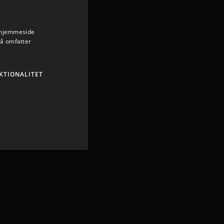
s hjemmeside
så omfatter
KTIONALITET
ministration. Hjemmesiden