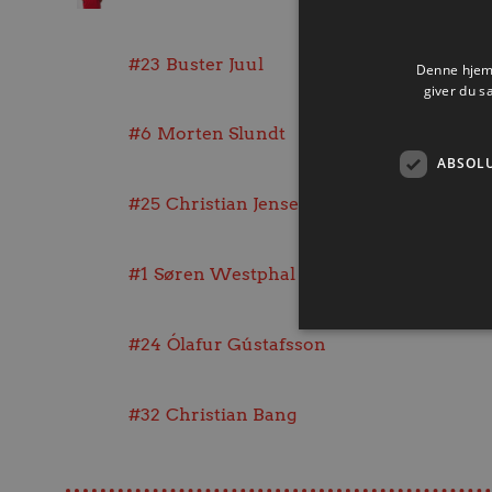
#23
Buster Juul
Denne hjemm
giver du s
#6
Morten Slundt
ABSOL
#25
Christian Jensen
#1
Søren Westphal
#24
Ólafur Gústafsson
#32
Christian Bang
Absolut nødvendige cookies
kan ikke bruges korrekt ude
Navn