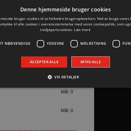
Denne hjemmeside bruger cookies
Mål: 3
eside bruger cookies til at forbedre brugeroplevelsen. Ved at bruge vore
amtykke til alle cookies i overensstemmelse med vores cookiepolitik, som og
tredjepartscookies.
Læs mere
Mål: 1
UT NØDVENDIGE
YDEEVNE
MÅLRETNING
FUN
Mål: 1
ACCEPTER ALLE
AFVIS ALLE
Mål: 0
VIS DETALJER
Mål: 0
Absolut nødvendige
Ydeevne
Målretning
Funktionalitet
Mål: 0
 muliggør hjemmesidens grundlæggende funktionalitet såsom brugerlogin og kontoad
n de absolut nødvendige cookies.
Udbyder / Domæne
Udløbsdato
Beskrivelse