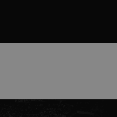
ndividuelle klienter bag en
tillinger pr. klient. Den
g kan ikke fravælges.
em mennesker og bots.
 lave gyldige rapporter om
m-tjenesten til at huske
 Det er nødvendigt, at
r korrekt.
erens samtykke og
webstedet. Det registrerer
kellige politikker for
indstillinger, så deres
essioner.
eller samtykke i
pagnen (ID: 189350) for
ens indstillinger.
ens interaktion med
vitet fra
 for en integreret
 brugeradfærd og