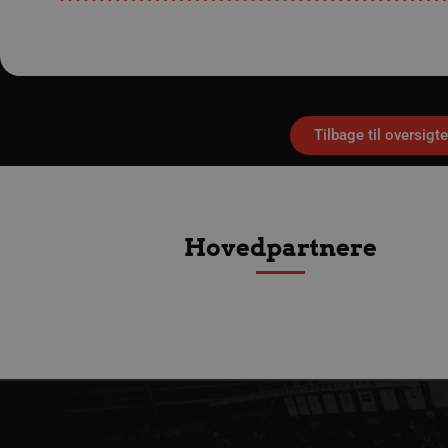
/dyna-.*/i
_dcid
__cf_bm
Tilbage til oversigt
CookieScriptConsent
Google Privacy Poli
VISITOR_PRIVACY_METAD
Hovedpartnere
lf-cmp-189350
Navn
Udbyder 
Navn
Navn
Udbyder / Do
Ud
popupshow
.aalborgha
_gtmeec
fbevents.js
.aalborghaand
.f
189350-sid
.aalborgha