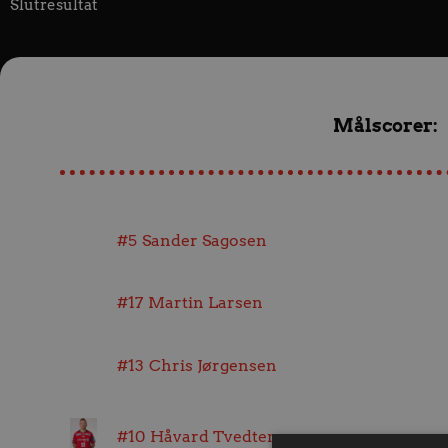
Slutresultat
Målscorer:
#5
Sander Sagosen
#17
Martin Larsen
#13
Chris Jørgensen
#10
Håvard Tvedten