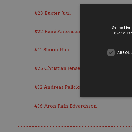
#23
Buster Juul
Denne hjemm
#22
René Antonsen
giver du s
#11
Simon Hald
ABSOL
#25
Christian Jensen
#12
Andreas Palicka
#16
Aron Rafn Edvardsson
Absolut nødvendige cookies
kan ikke bruges korrekt ude