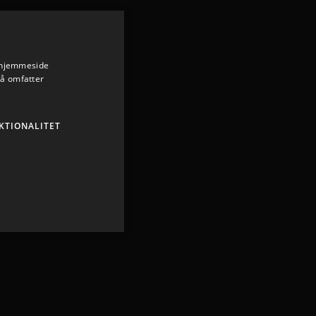
s hjemmeside
så omfatter
KTIONALITET
ministration. Hjemmesiden