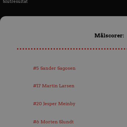
Slutresultat
Målscorer:
#5
Sander Sagosen
#17
Martin Larsen
#20
Jesper Meinby
#6
Morten Slundt