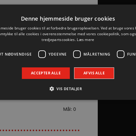
Mål: 2
Denne hjemmeside bruger cookies
eside bruger cookies til at forbedre brugeroplevelsen. Ved at bruge vore
Mål: 0
amtykke til alle cookies i overensstemmelse med vores cookiepolitik, som og
tredjepartscookies.
Læs mere
Mål: 0
UT NØDVENDIGE
YDEEVNE
MÅLRETNING
FUN
Mål: 0
ACCEPTER ALLE
AFVIS ALLE
VIS DETALJER
Mål: 0
Mål: 0
Absolut nødvendige
Ydeevne
Målretning
Funktionalitet
 muliggør hjemmesidens grundlæggende funktionalitet såsom brugerlogin og kontoad
n de absolut nødvendige cookies.