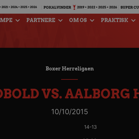
AMPE
PARTNERE
OM OS
PRAKTISK
Boxer Herreligaen
BOLD VS. AALBORG
10/10/2015
14-13