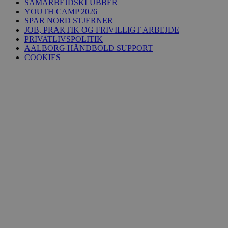
SAMARBEJDSKLUBBER
YOUTH CAMP 2026
SPAR NORD STJERNER
JOB, PRAKTIK OG FRIVILLIGT ARBEJDE
PRIVATLIVSPOLITIK
AALBORG HÅNDBOLD SUPPORT
COOKIES
li_gc
5 måneder
LinkedIn Corporation
4 uger
.linkedin.com
__Secure-YNID
.youtube.com
5 måneder
4 uger