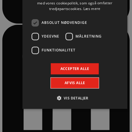
med vores cookiepolitik, som også omfatter
tredjepartscookies.
Læs mere
ABSOLUT NØDVENDIGE
YDEEVNE
MÅLRETNING
FUNKTIONALITET
ACCEPTER ALLE
AFVIS ALLE
VIS DETALJER
Absolut nødvendige
Ydeevne
Målretning
Funktionalitet