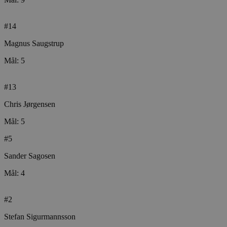
CookieScriptConsent
4 ug
CookieScript
da
aalborghaandbold.dk
#14
Magnus Saugstrup
Mål: 5
#13
VISITOR_PRIVACY_METADATA
5 mån
YouTube
4 u
.youtube.com
Chris Jørgensen
Mål: 5
#5
Sander Sagosen
Mål: 4
#2
Stefan Sigurmannsson
lf-cmp-189350
aalborghaandbold.dk
1 