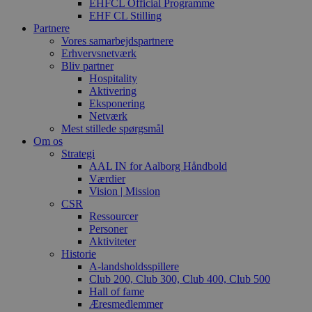
EHFCL Official Programme
EHF CL Stilling
Partnere
Vores samarbejdspartnere
Erhvervsnetværk
Bliv partner
Hospitality
Aktivering
Eksponering
Netværk
Mest stillede spørgsmål
Om os
Strategi
AAL IN for Aalborg Håndbold
Værdier
Vision | Mission
CSR
Ressourcer
Personer
Aktiviteter
Historie
A-landsholdsspillere
Club 200, Club 300, Club 400, Club 500
Hall of fame
Æresmedlemmer