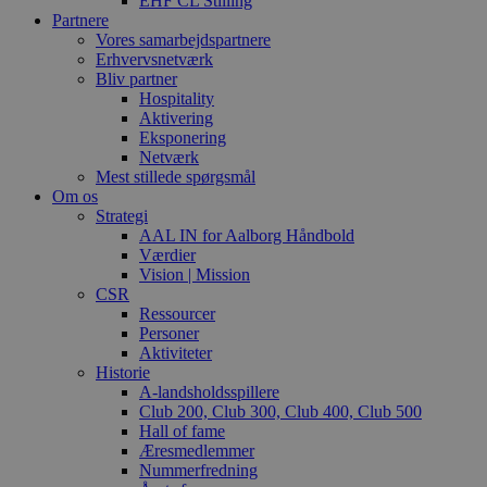
EHF CL Stilling
Partnere
Vores samarbejdspartnere
Erhvervsnetværk
Bliv partner
Hospitality
Aktivering
Eksponering
Netværk
Mest stillede spørgsmål
Om os
Strategi
AAL IN for Aalborg Håndbold
Værdier
Vision | Mission
CSR
Ressourcer
Personer
Aktiviteter
Historie
A-landsholdsspillere
Club 200, Club 300, Club 400, Club 500
Hall of fame
Æresmedlemmer
Nummerfredning