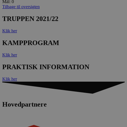
Mål: 0
Tilbage til oversigten
TRUPPEN 2021/22
Klik her
FPAU
.aalborghaandbold.dk
2 måneder
KAMPPROGRAM
4 uger
HLSession
aalborghaandbold.dk
29 minutter
Klik her
59
sekunder
PRAKTISK INFORMATION
Klik her
VISITOR_INFO1_LIVE
5 måneder
Google LLC
4 uger
.youtube.com
Hovedpartnere
FPID
1 år 1
Google
måned
.aalborghaandbold.dk