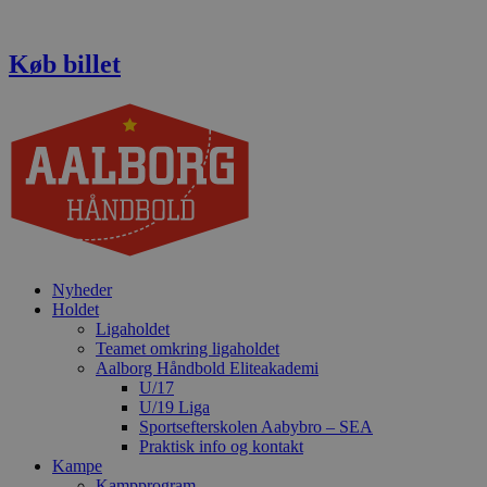
Videre
til
indhold
Køb billet
Nyheder
Holdet
Ligaholdet
Teamet omkring ligaholdet
Aalborg Håndbold Eliteakademi
U/17
U/19 Liga
Sportsefterskolen Aabybro – SEA
Praktisk info og kontakt
Kampe
Kampprogram