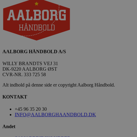
_fbp
2 måneder
Meta Platform Inc.
4 uger
.aalborghaandbold.dk
lidc
1 dag
Microsoft Corporation
.linkedin.com
AALBORG HÅNDBOLD A/S
WILLY BRANDTS VEJ 31
HLNewVisitor
aalborghaandbold.dk
1 år
DK-9220 AALBORG ØST
CVR-NR. 333 725 58
Alt indhold på denne side er copyright Aalborg Håndbold.
KONTAKT
YSC
Session
Google LLC
.youtube.com
+45 96 35 20 30
INFO@AALBORGHAANDBOLD.DK
_ga
1 år 1
Google LLC
Andet
måned
.aalborghaandbold.dk