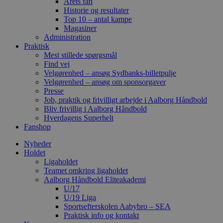
Årets fan
Historie og resultater
Top 10 – antal kampe
Magasiner
Administration
Praktisk
Mest stillede spørgsmål
Find vej
Velgørenhed – ansøg Sydbanks-billetpulje
Velgørenhed – ansøg om sponsorgaver
Presse
Job, praktik og frivilligt arbejde i Aalborg Håndbold
Bliv frivillig i Aalborg Håndbold
Hverdagens Superhelt
Fanshop
Nyheder
Holdet
Ligaholdet
Teamet omkring ligaholdet
Aalborg Håndbold Eliteakademi
U/17
U/19 Liga
Sportsefterskolen Aabybro – SEA
Praktisk info og kontakt