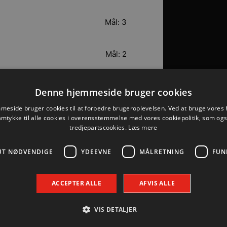
Mål: 3
Mål: 2
Mål: 2
Denne hjemmeside bruger cookies
eside bruger cookies til at forbedre brugeroplevelsen. Ved at bruge vore
Mål: 1
amtykke til alle cookies i overensstemmelse med vores cookiepolitik, som og
tredjepartscookies.
Læs mere
Mål: 0
UT NØDVENDIGE
YDEEVNE
MÅLRETNING
FUN
Mål: 0
ACCEPTER ALLE
AFVIS ALLE
VIS DETALJER
Mål: 0