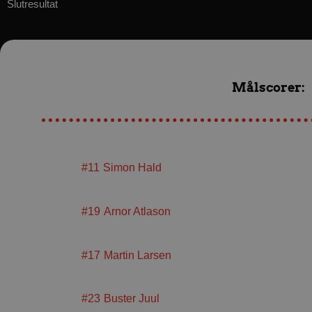
Slutresultat
Målscorer:
#11
Simon Hald
#19
Arnor Atlason
#17
Martin Larsen
#23
Buster Juul