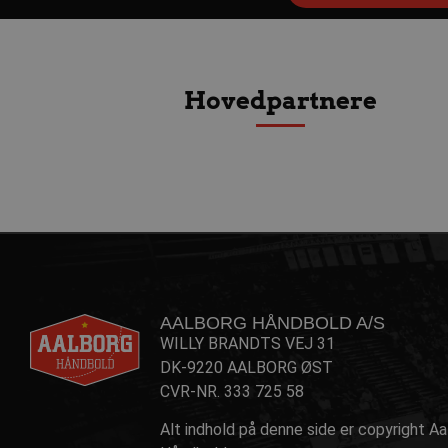
Navn
Udbyder 
Hovedpartnere
Navn
Navn
Udbyder / Do
Ud
popupshow
.aalborgha
_gtmeec
fbevents.js
.aalborghaand
.f
189350-sid
.aalborgha
1810443049197060
.f
FPLC
.aalborgha
_sbp
.aalborghaand
Trackerdmo
.jc
collect
.l
189350-sid-
.aalborgha
seen
tr
.l
AALBORG HÅNDBOLD A/S
189369-sid
.aalborg-
WILLY BRANDTS VEJ 31
gtag/js
.g
handbold.c
DK-9220 AALBORG ØST
gtm.js
.g
CVR-NR. 333 725 58
189369-sid-
.aalborg-
seen
handbold.c
li_sync
.l
Alt indhold på denne side er copyright A