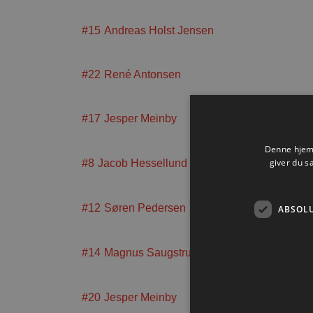
#15
Andreas Holst Jensen
#22
René Antonsen
#17
Jesper Meinby
Denne hjemm
giver du s
#8
Jacob Hessellund
#12
Søren Pedersen
ABSOL
#14
Magnus Saugstrup
#20
Jesper Meinby