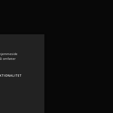
s hjemmeside
så omfatter
KTIONALITET