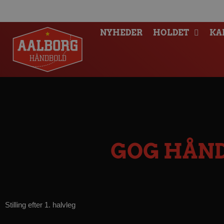
NYHEDER
HOLDET
KA
GOG HÅND
Stilling efter 1. halvleg