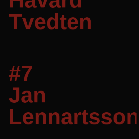
Håvard
Tvedten
Mål: 5
#7
Jan
Lennartsso
Mål: 3