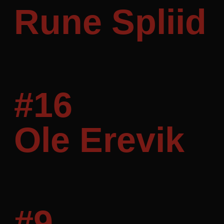
Rune Spliid
Mål: 0
#16
lf-cmp-189350
aalborghaandbold.dk
1 år
Ole Erevik
Mål: 0
#9
Navn
Udbyder / Domæne
Udløbsdato
Navn
Udbyder / Domæne
Udløbsdato
Beskrivelse
popupshow
.aalborghaandbold.dk
Session