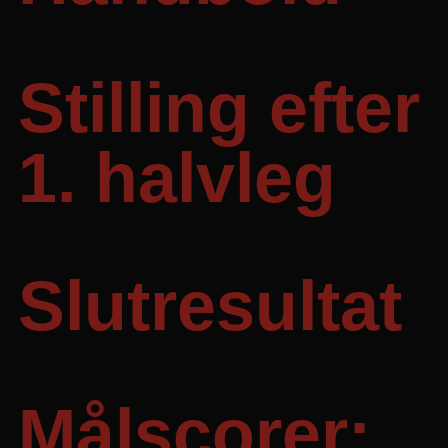
04/05/2013
Stilling efter
1. halvleg
7-15
Slutresultat
22-29
Målscorer: