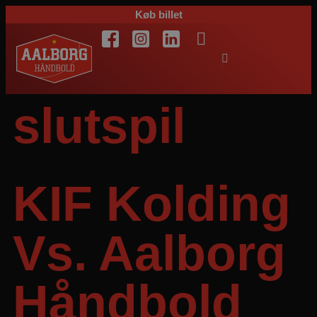
Køb billet
slutspil
KIF Kolding
Vs. Aalborg
Håndbold