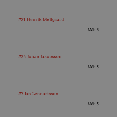
#21
Henrik Møllgaard
Mål: 6
#24
Johan Jakobsson
Mål: 5
#7
Jan Lennartsson
Mål: 5