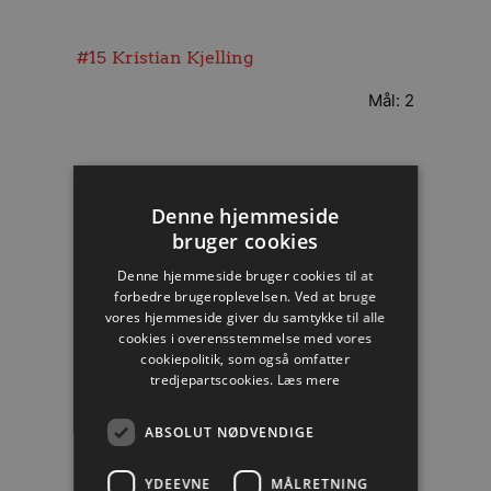
#15
Kristian Kjelling
Mål: 2
#14
Jacob Bagersted
Denne hjemmeside
bruger cookies
Mål: 2
Denne hjemmeside bruger cookies til at
forbedre brugeroplevelsen. Ved at bruge
vores hjemmeside giver du samtykke til alle
cookies i overensstemmelse med vores
cookiepolitik, som også omfatter
#6
Jonas Larholm
tredjepartscookies.
Læs mere
Mål: 2
ABSOLUT NØDVENDIGE
YDEEVNE
MÅLRETNING