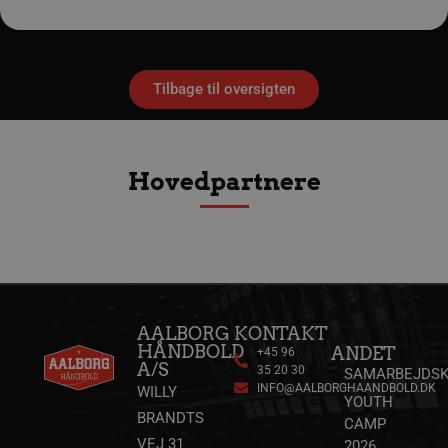
VISITOR_PRIVACY_METADATA
5 måne
YouTube
4 uge
.youtube.com
Tilbage til oversigten
Hovedpartnere
lf-cmp-189350
aalborghaandbold.dk
1 år
AALBORG
KONTAKT
HÅNDBOLD
ANDET
+45 96
A/S
35 20 30
SAMARBEJDSK
INFO@AALBORGHAANDBOLD.DK
WILLY
YOUTH
BRANDTS
CAMP
VEJ 31
2026