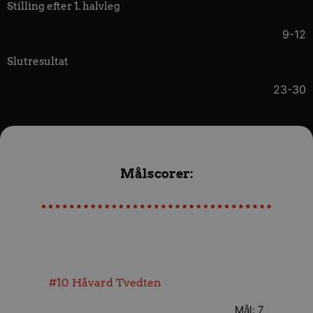
Stilling efter 1. halvleg
9-12
Slutresultat
23-30
Målscorer:
#10
Håvard Tvedten
Mål: 7