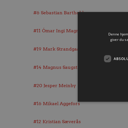
#6
Sebastian Barthold
#11
Ómar Ingi Magnússon
Denne hjemm
giver du s
#19
Mark Strandgaard
ABSOL
#14
Magnus Saugstrup
#20
Jesper Meinby
#16
Mikael Aggefors
#12
Kristian Sæverås
Absolut nødvendige cookies