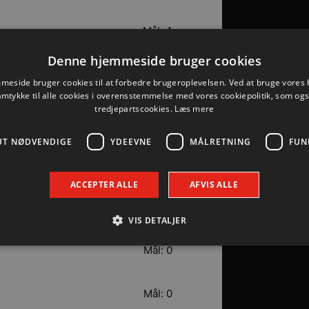
Mål: 4
Denne hjemmeside bruger cookies
Mål: 2
eside bruger cookies til at forbedre brugeroplevelsen. Ved at bruge vore
amtykke til alle cookies i overensstemmelse med vores cookiepolitik, som og
tredjepartscookies.
Læs mere
Mål: 2
UT NØDVENDIGE
YDEEVNE
MÅLRETNING
FUN
Mål: 0
ACCEPTER ALLE
AFVIS ALLE
Mål: 0
VIS DETALJER
Mål: 0
Absolut nødvendige
Ydeevne
Målretning
Funktionalitet
Mål: 0
 muliggør hjemmesidens grundlæggende funktionalitet såsom brugerlogin og kontoad