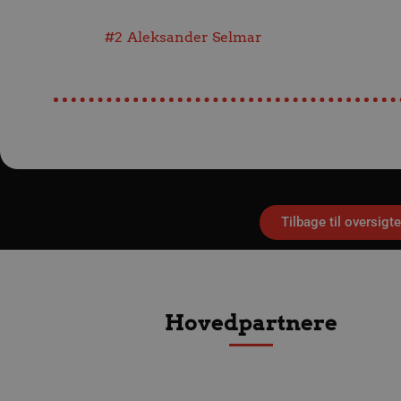
kan ikke bruges korrekt ude
Navn
#2
Aleksander Selmar
/dyna-.*/i
_dcid
__cf_bm
CookieScriptConsent
Google Privacy Poli
Tilbage til oversigt
VISITOR_PRIVACY_METAD
lf-cmp-189350
Hovedpartnere
Navn
Udbyder 