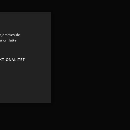
s hjemmeside
så omfatter
KTIONALITET
ministration. Hjemmesiden