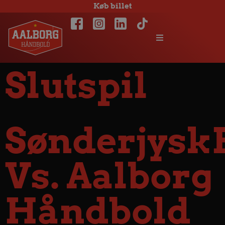
Køb billet
Slutspil
Sønderjysk
Vs. Aalborg
Håndbold