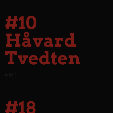
#10
Håvard
Tvedten
Mål: 3
#18