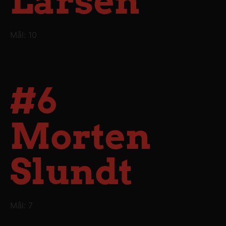
Larsen
Mål: 10
#6
Morten
Slundt
Mål: 7