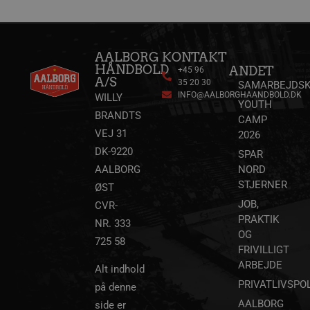
AALBORG
KONTAKT
HÅNDBOLD
ANDET
+45 96
A/S
35 20 30
SAMARBEJDSK
FPAU
.aalborghaandbold.dk
2 måneder
INFO@AALBORGHAANDBOLD.DK
WILLY
4 uger
YOUTH
HLSession
aalborghaandbold.dk
29 minutter
BRANDTS
CAMP
59
VEJ 31
sekunder
2026
DK-9220
SPAR
AALBORG
NORD
STJERNER
ØST
VISITOR_INFO1_LIVE
5 måneder
Google LLC
4 uger
.youtube.com
JOB,
CVR-
PRAKTIK
NR. 333
OG
725 58
FRIVILLIGT
ARBEJDE
Alt indhold
PRIVATLIVSPOL
på denne
FPID
1 år 1
Google
måned
.aalborghaandbold.dk
AALBORG
side er