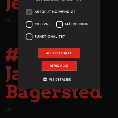
Jensen
ABSOLUT NØDVENDIGE
Mål: 2
YDEEVNE
MÅLRETNING
FUNKTIONALITET
#14
ACCEPTER ALLE
Jacob
AFVIS ALLE
VIS DETALJER
Bagersted
Absolut nødvendige
Ydeevne
Målretning
Funktionalitet
Mål: 1
Absolut nødvendige cookies muliggør