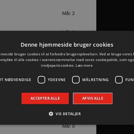
Mål: 2
Mål: 2
Denne hjemmeside bruger cookies
Mål: 2
eside bruger cookies til at forbedre brugeroplevelsen. Ved at bruge vore
amtykke til alle cookies i overensstemmelse med vores cookiepolitik, som og
tredjepartscookies.
Læs mere
Mål: 2
UT NØDVENDIGE
YDEEVNE
MÅLRETNING
FUN
Mål: 1
ACCEPTER ALLE
AFVIS ALLE
Mål: 1
VIS DETALJER
Mål: 0