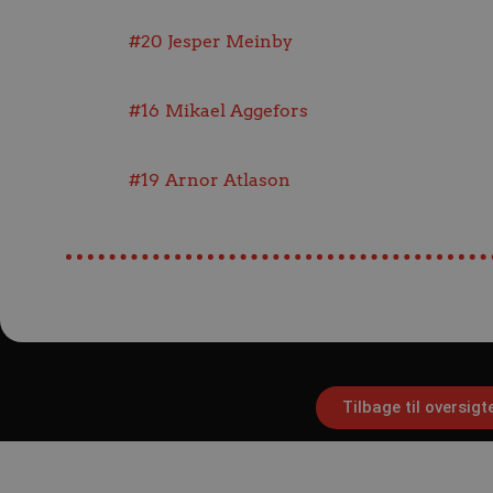
#20
Jesper Meinby
Absolut nødvendige cookies
kan ikke bruges korrekt ude
Navn
#16
Mikael Aggefors
/dyna-.*/i
_dcid
#19
Arnor Atlason
__cf_bm
CookieScriptConsent
Google Privacy Poli
VISITOR_PRIVACY_METAD
Tilbage til oversigt
lf-cmp-189350