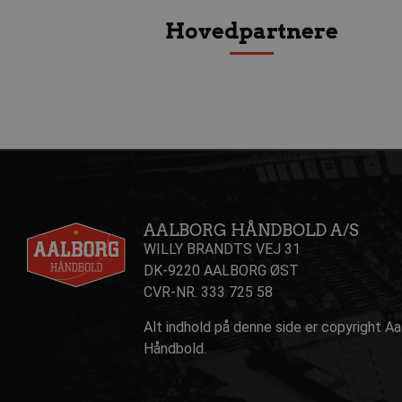
Hovedpartnere
Navn
Udbyder 
Navn
Navn
Udbyder / Do
Ud
popupshow
.aalborgha
_gtmeec
fbevents.js
.aalborghaand
.f
189350-sid
.aalborgha
1810443049197060
.f
FPLC
.aalborgha
_sbp
.aalborghaand
Trackerdmo
.jc
collect
.l
189350-sid-
.aalborgha
AALBORG HÅNDBOLD A/S
seen
tr
.l
WILLY BRANDTS VEJ 31
DK-9220 AALBORG ØST
189369-sid
.aalborg-
gtag/js
.g
handbold.c
CVR-NR. 333 725 58
gtm.js
.g
Alt indhold på denne side er copyright A
189369-sid-
.aalborg-
seen
handbold.c
Håndbold.
li_sync
.l
FPAU
.aalborgha
_ga_ZP8WW23MQ3
.a