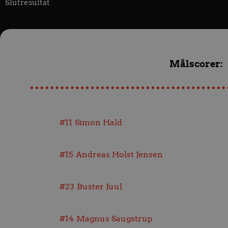
Slutresultat
Målscorer:
#11
Simon Hald
#15
Andreas Holst Jensen
#23
Buster Juul
#14
Magnus Saugstrup