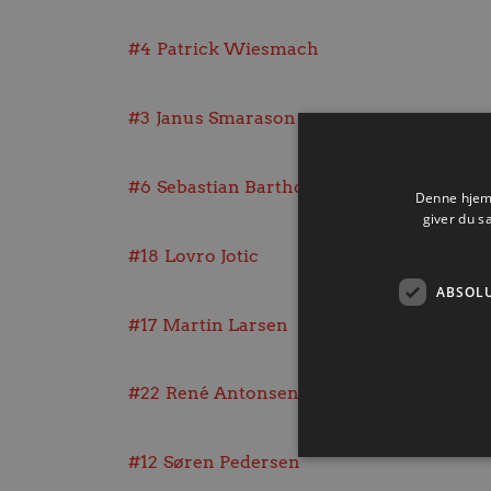
#4
Patrick Wiesmach
#3
Janus Smarason
#6
Sebastian Barthold
Denne hjemm
giver du s
#18
Lovro Jotic
ABSOL
#17
Martin Larsen
#22
René Antonsen
#12
Søren Pedersen