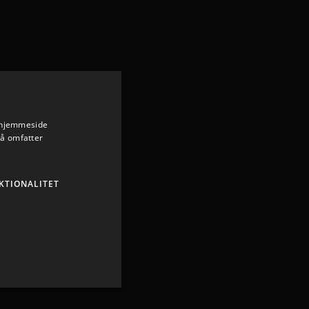
s hjemmeside
så omfatter
KTIONALITET