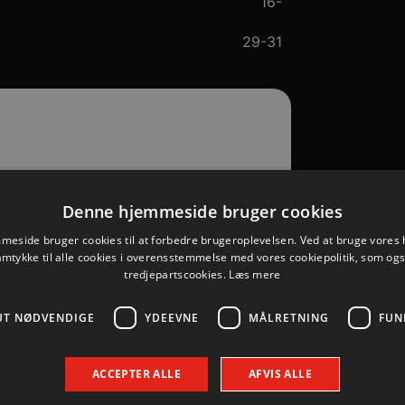
16-
29-31
Denne hjemmeside bruger cookies
eside bruger cookies til at forbedre brugeroplevelsen. Ved at bruge vore
amtykke til alle cookies i overensstemmelse med vores cookiepolitik, som og
tredjepartscookies.
Læs mere
er
UT NØDVENDIGE
YDEEVNE
MÅLRETNING
FUN
ACCEPTER ALLE
AFVIS ALLE