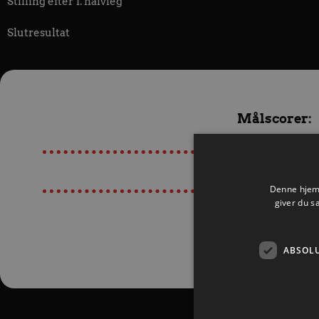
Stilling efter 1. halvleg
Slutresultat
Målscorer:
Denne hjemm
giver du s
Læs Kampreferat H
ABSOL