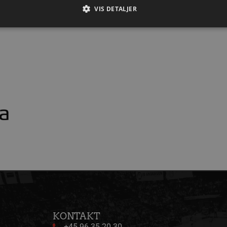
en
VIS DETALJER
Absolut nødvendige
Ydeevne
Målretning
Funktionalitet
 muliggør hjemmesidens grundlæggende funktionalitet såsom brugerlogin og kontoad
n de absolut nødvendige cookies.
Udbyder / Domæne
Udløbsdato
Beskrivelse
.aalborghaandbold.dk
Session
Til visning af hjemmesidens funktioner
1 år 1
Denne cookie bruges til at identificere i
Google
måned
delt IP-adresse og anvende sikkerhedsinds
.aalborghaandbold.dk
er nødvendig for webstedets sikkerhed o
29 minutter
Denne cookie bruges til at skelne mell
Cloudflare Inc.
56
Dette er gavnligt for hjemmesiden for at
.linkedin.com
sekunder
brugen af deres hjemmeside.
4 uger 2
Denne cookie bruges af Cookie-Script.co
CookieScript
dage
præferencer om samtykke til besøgende.
aalborghaandbold.dk
cy
Cookie-Script.com cookiebanner fungere
ATA
5 måneder
Denne cookie bruges til at gemme brug
YouTube
4 uger
privatlivsvalg for deres interaktion med 
.youtube.com
KONTAKT
data på den besøgendes samtykke om fors
+45 96 35 20 30