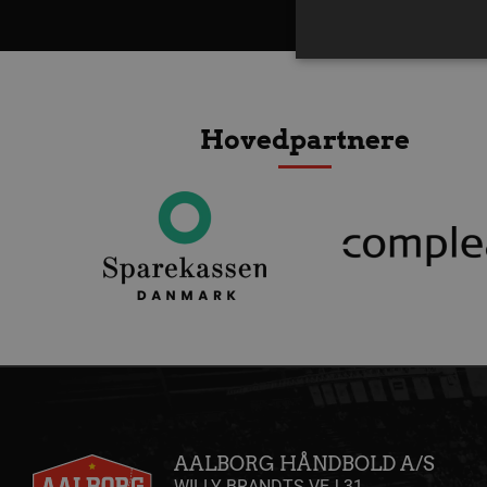
Tilbage til oversigt
Hovedpartnere
Absolut nødvendige cookies
kan ikke bruges korrekt ude
Navn
/dyna-.*/i
_dcid
__cf_bm
CookieScriptConsent
Google Privacy Poli
VISITOR_PRIVACY_METAD
AALBORG HÅNDBOLD A/S
WILLY BRANDTS VEJ 31