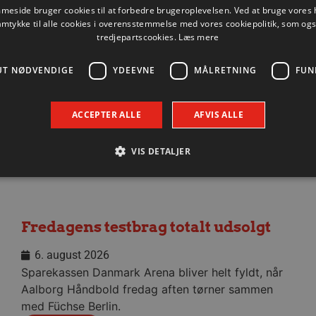
eside bruger cookies til at forbedre brugeroplevelsen. Ved at bruge vore
amtykke til alle cookies i overensstemmelse med vores cookiepolitik, som og
Nyhed
tredjepartscookies.
Læs mere
UT NØDVENDIGE
YDEEVNE
MÅLRETNING
FUN
ACCEPTER ALLE
AFVIS ALLE
VIS DETALJER
Absolut nødvendige
Ydeevne
Målretning
Funktionalitet
Fredagens testbrag totalt udsolgt
 muliggør hjemmesidens grundlæggende funktionalitet såsom brugerlogin og kontoad
n de absolut nødvendige cookies.
6. august 2026
Udbyder / Domæne
Udløbsdato
Beskrivelse
Sparekassen Danmark Arena bliver helt fyldt, når
.aalborghaandbold.dk
Session
Til visning af hjemmesidens funktioner
Aalborg Håndbold fredag aften tørner sammen
med Füchse Berlin.
1 år 1
Denne cookie bruges til at identificere i
Google
måned
delt IP-adresse og anvende sikkerhedsinds