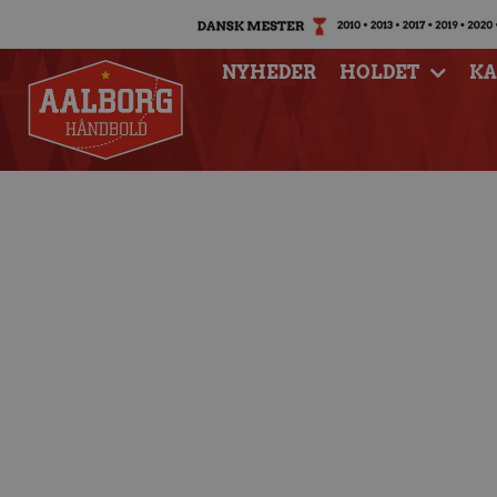
NYHEDER
HOLDET
K
Katastrofal sta
nederlag på seks