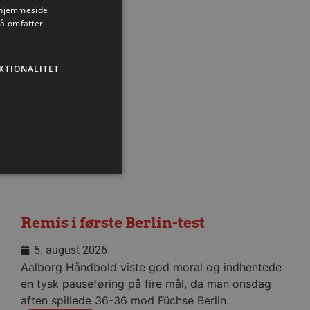
s hjemmeside
så omfatter
Nyhed
KTIONALITET
Remis i første Berlin-test
ministration. Hjemmesiden
5. august 2026
Aalborg Håndbold viste god moral og indhentede
en tysk pauseføring på fire mål, da man onsdag
aften spillede 36-36 mod Füchse Berlin.
ndividuelle klienter bag en
tillinger pr. klient. Den