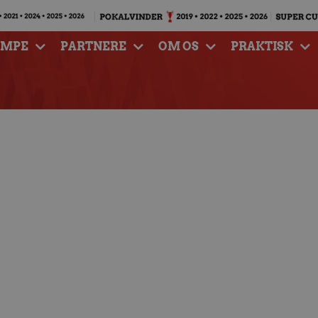
AMPE
PARTNERE
OM OS
PRAKTISK
rt kostede dyrt –
 mål til Granollers