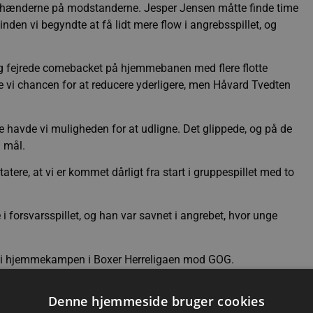
e i hænderne på modstanderne. Jesper Jensen måtte finde time
 inden vi begyndte at få lidt mere flow i angrebsspillet, og
g fejrede comebacket på hjemmebanen med flere flotte
de vi chancen for at reducere yderligere, men Håvard Tvedten
 havde vi muligheden for at udligne. Det glippede, og på de
m mål.
re, at vi er kommet dårligt fra start i gruppespillet med to
i forsvarsspillet, og han var savnet i angrebet, hvor unge
 os i hjemmekampen i Boxer Herreligaen mod GOG.
Denne hjemmeside bruger cookies