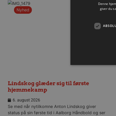
Denne hjemm
giver du s
Nyhed
ABSOL
Lindskog glæder sig til første
Absolut nødvendige cookies
hjemmekamp
kan ikke bruges korrekt ude
Navn
6. august 2026
/dyna-.*/i
Se med når nytilkomne Anton Lindskog giver
status på sin første tid i Aalborg Håndbold og ser
_dcid