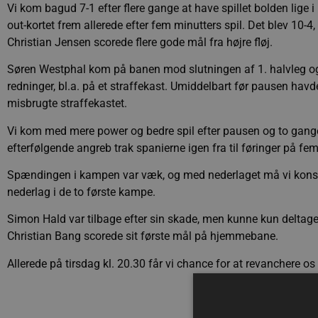
Vi kom bagud 7-1 efter flere gange at have spillet bolden lig
out-kortet frem allerede efter fem minutters spil. Det blev 10-4,
Christian Jensen scorede flere gode mål fra højre fløj.
Søren Westphal kom på banen mod slutningen af 1. halvleg o
redninger, bl.a. på et straffekast. Umiddelbart før pausen hav
misbrugte straffekastet.
Vi kom med mere power og bedre spil efter pausen og to gange
efterfølgende angreb trak spanierne igen fra til føringer på fe
Spændingen i kampen var væk, og med nederlaget må vi konstate
nederlag i de to første kampe.
Simon Hald var tilbage efter sin skade, men kunne kun deltage 
Christian Bang scorede sit første mål på hjemmebane.
Allerede på tirsdag kl. 20.30 får vi chance for at revanchere