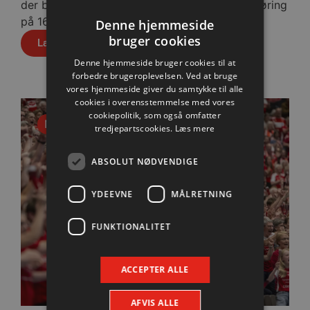
der blev slået med cifrene 30-28 efter pauseføring
på 16-12.
Denne hjemmeside
bruger cookies
Læs mere
Denne hjemmeside bruger cookies til at
forbedre brugeroplevelsen. Ved at bruge
vores hjemmeside giver du samtykke til alle
cookies i overensstemmelse med vores
cookiepolitik, som også omfatter
Nyhed
tredjepartscookies.
Læs mere
ABSOLUT NØDVENDIGE
YDEEVNE
MÅLRETNING
FUNKTIONALITET
ACCEPTER ALLE
AFVIS ALLE