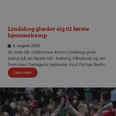
__cf_bm
29 minu
Cloudflare Inc.
56
.linkedin.com
sekund
Lindskog glæder sig til første
hjemmekamp
Google Privacy Policy
6. august 2026
CookieScriptConsent
4 uger
Se med når nytilkomne Anton Lindskog giver
CookieScript
dag
aalborghaandbold.dk
status på sin første tid i Aalborg Håndbold og ser
frem mod fredagens testkamp mod Füchse Berlin.
Læs mere
VISITOR_PRIVACY_METADATA
5 måne
YouTube
4 uge
.youtube.com