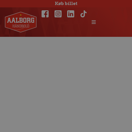
Køb billet
Kristian Kjelling
forlader Aalborg
Håndbold efter
denne sæson