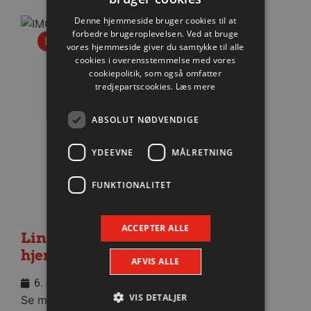
Denne hjemmeside bruger cookies til at
forbedre brugeroplevelsen. Ved at bruge
Nyhed
vores hjemmeside giver du samtykke til alle
cookies i overensstemmelse med vores
cookiepolitik, som også omfatter
tredjepartscookies.
Læs mere
ABSOLUT NØDVENDIGE
YDEEVNE
MÅLRETNING
FUNKTIONALITET
ACCEPTER ALLE
Lindskog glæder sig til første
hjemmekamp
AFVIS ALLE
6. august 2026
VIS DETALJER
Se med når nytilkomne Anton Lindskog giver