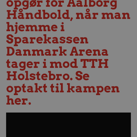
opgør for Aalborg
Håndbold, når man
hjemme i
Sparekassen
Danmark Arena
tager i mod TTH
Holstebro. Se
optakt til kampen
her.