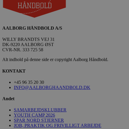
189369-sid-
.aalborg-
4 minutter
seen
handbold.campaign.playable.com
57
sekunder
AALBORG HÅNDBOLD A/S
HLSession
aalborghaandbold.dk
30 minutter
WILLY BRANDTS VEJ 31
DK-9220 AALBORG ØST
CVR-NR. 333 725 58
Alt indhold på denne side er copyright Aalborg Håndbold.
__Secure-
.youtube.com
5 måneder
ROLLOUT_TOKEN
4 uger
KONTAKT
+45 96 35 20 30
INFO@AALBORGHAANDBOLD.DK
Andet
SAMARBEJDSKLUBBER
YOUTH CAMP 2026
__Secure-YNID
.youtube.com
5 måneder
SPAR NORD STJERNER
4 uger
JOB, PRAKTIK OG FRIVILLIGT ARBEJDE