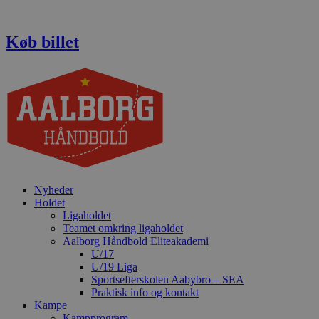
Videre
til
indhold
Køb billet
Nyheder
Holdet
Ligaholdet
Teamet omkring ligaholdet
Aalborg Håndbold Eliteakademi
U/17
U/19 Liga
Sportsefterskolen Aabybro – SEA
Praktisk info og kontakt
Kampe
Kampprogram