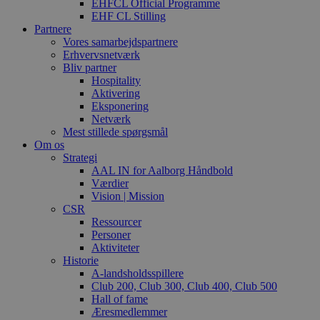
EHFCL Official Programme
EHF CL Stilling
Partnere
Vores samarbejdspartnere
Erhvervsnetværk
Bliv partner
Hospitality
Aktivering
Eksponering
Netværk
Mest stillede spørgsmål
Om os
Strategi
AAL IN for Aalborg Håndbold
Værdier
Vision | Mission
CSR
Ressourcer
Personer
Aktiviteter
Historie
A-landsholdsspillere
Club 200, Club 300, Club 400, Club 500
Hall of fame
Æresmedlemmer