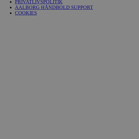
PRIVATLIVSPOLITIK
AALBORG HÅNDBOLD SUPPORT
COOKIES
YSC
Session
Google LLC
.youtube.com
li_gc
5 måneder
LinkedIn Corporation
4 uger
.linkedin.com
VISITOR_INFO1_LIVE
5 måneder
Google LLC
4 uger
.youtube.com