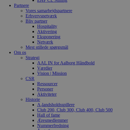
EHF CL Stilling
Partnere
Vores samarbejdspartnere
Erhvervsnetværk
Bliv partner
Hospitality
Aktivering
Eksponering
Netværk
Mest stillede spørgsmål
Om os
Strategi
AAL IN for Aalborg Håndbold
Værdier
Vision | Mission
CSR
Ressourcer
Personer
Aktiviteter
Historie
A-landsholdsspillere
Club 200, Club 300, Club 400, Club 500
Hall of fame
Æresmedlemmer
Nummerfredning