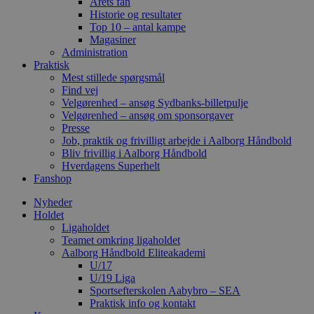
Årets fan
Historie og resultater
Top 10 – antal kampe
Magasiner
Administration
Praktisk
Mest stillede spørgsmål
Find vej
Velgørenhed – ansøg Sydbanks-billetpulje
Velgørenhed – ansøg om sponsorgaver
Presse
Job, praktik og frivilligt arbejde i Aalborg Håndbold
Bliv frivillig i Aalborg Håndbold
Hverdagens Superhelt
Fanshop
Nyheder
Holdet
Ligaholdet
Teamet omkring ligaholdet
Aalborg Håndbold Eliteakademi
U/17
U/19 Liga
Sportsefterskolen Aabybro – SEA
Praktisk info og kontakt