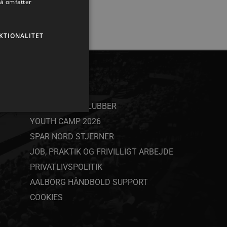
så omfatter
KTIONALITET
ANDET
SAMARBEJDSKLUBBER
YOUTH CAMP 2026
SPAR NORD STJERNER
JOB, PRAKTIK OG FRIVILLIGT ARBEJDE
ministration. Hjemmesiden
PRIVATLIVSPOLITIK
AALBORG HÅNDBOLD SUPPORT
COOKIES
ndividuelle klienter bag en
tillinger pr. klient. Den
g kan ikke fravælges.