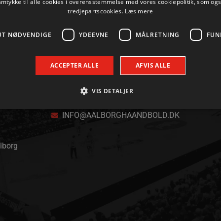
amtykke til alle cookies i overensstemmelse med vores cookiepolitik, som og
tredjepartscookies.
Læs mere
UT NØDVENDIGE
YDEEVNE
MÅLRETNING
FUN
ACCEPTER ALLE
AFVIS ALLE
VIS DETALJER
KONTAKT
+45 96 35 20 30
INFO@AALBORGHAANDBOLD.DK
Absolut nødvendige
Ydeevne
Målretning
Funktionalitet
alborg
 muliggør hjemmesidens grundlæggende funktionalitet såsom brugerlogin og kontoad
n de absolut nødvendige cookies.
Udbyder / Domæne
Udløbsdato
Beskrivelse
.aalborghaandbold.dk
Session
Til visning af hjemmesidens funktioner
1 år 1
Denne cookie bruges til at identificere i
Google
måned
delt IP-adresse og anvende sikkerhedsinds
.aalborghaandbold.dk
er nødvendig for webstedets sikkerhed o