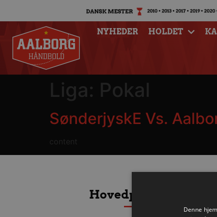
NYHEDER
HOLDET
K
Liga:
Pokal
SønderjyskE Vs. Aalbo
content
Hovedpartnere
Denne hjemm