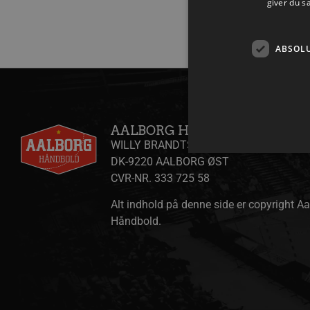
giver du s
ABSOL
AALBORG HÅNDBOLD A/S
WILLY BRANDTS VEJ 31
DK-9220 AALBORG ØST
CVR-NR. 333 725 58
Alt indhold på denne side er copyright A
Absolut nødvendige cookies
kan ikke bruges korrekt ude
Håndbold.
Navn
/dyna-.*/i
_dcid