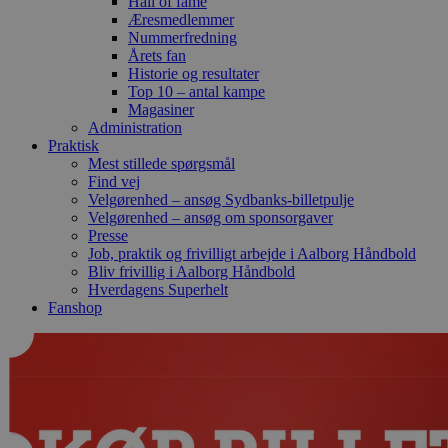
Hall of fame
Æresmedlemmer
Nummerfredning
Årets fan
Historie og resultater
Top 10 – antal kampe
Magasiner
Administration
Praktisk
Mest stillede spørgsmål
Find vej
Velgørenhed – ansøg Sydbanks-billetpulje
Velgørenhed – ansøg om sponsorgaver
Presse
Job, praktik og frivilligt arbejde i Aalborg Håndbold
Bliv frivillig i Aalborg Håndbold
Hverdagens Superhelt
Fanshop