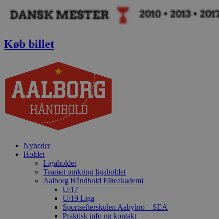
Videre
til
indhold
Køb billet
Nyheder
Holdet
Ligaholdet
Teamet omkring ligaholdet
Aalborg Håndbold Eliteakademi
U/17
U/19 Liga
Sportsefterskolen Aabybro – SEA
Praktisk info og kontakt