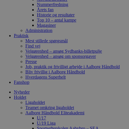
Nummerfredning
Årets fan
Historie og resultater
Top 10 – antal kampe
Magasiner
Administration
Praktisk
Mest stillede spørgsmål
Find vej
Velgørenhed – ansøg Sydbanks-billetpulje
Velgørenhed – ansøg om sponsorgaver
Presse
Job, praktik og frivilligt arbejde i Aalborg Håndbold
Bliv frivillig i Aalborg Håndbold
Hverdagens Superhelt
Fanshop
Nyheder
Holdet
Ligaholdet
Teamet omkring ligaholdet
Aalborg Håndbold Eliteakademi
U/17
U/19 Liga
Sportsefterskolen Aabybro – SEA