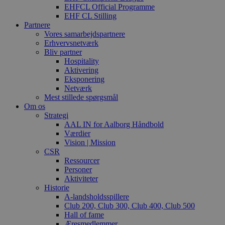
EHFCL Official Programme
EHF CL Stilling
Partnere
Vores samarbejdspartnere
Erhvervsnetværk
Bliv partner
Hospitality
Aktivering
Eksponering
Netværk
Mest stillede spørgsmål
Om os
Strategi
AAL IN for Aalborg Håndbold
Værdier
Vision | Mission
CSR
Ressourcer
Personer
Aktiviteter
Historie
A-landsholdsspillere
Club 200, Club 300, Club 400, Club 500
Hall of fame
Æresmedlemmer