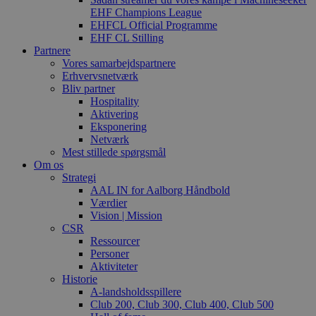
EHF Champions League
EHFCL Official Programme
EHF CL Stilling
Partnere
Vores samarbejdspartnere
Erhvervsnetværk
Bliv partner
Hospitality
Aktivering
Eksponering
Netværk
Mest stillede spørgsmål
Om os
Strategi
AAL IN for Aalborg Håndbold
Værdier
Vision | Mission
CSR
Ressourcer
Personer
Aktiviteter
Historie
A-landsholdsspillere
Club 200, Club 300, Club 400, Club 500