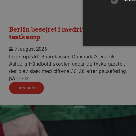
Berlin besejret i medrivende
testkamp
7. august 2026
I en stopfyldt Sparekassen Danmark Arena fik
Aalborg Håndbold skovlen under de tyske gæster,
Absolut nødvendige cookies
der blev slået med cifrene 30-28 efter pauseføring
kan ikke bruges korrekt ude
på 16-12.
Navn
Læs mere
/dyna-.*/i
_dcid
__cf_bm
CookieScriptConsent