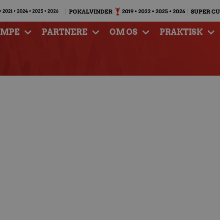
AMPE
PARTNERE
OM OS
PRAKTISK
ørende rolle i dansk
på 29-28