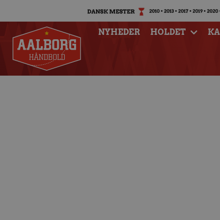
NYHEDER
HOLDET
K
Mads Mensah i afg
sejr 