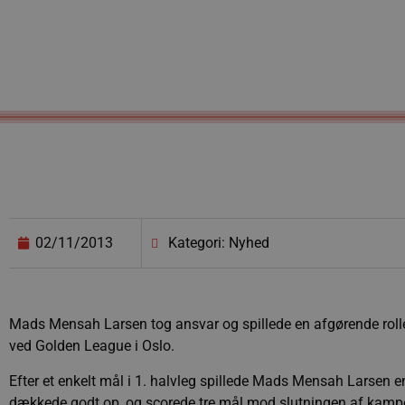
02/11/2013
Kategori: Nyhed
Mads Mensah Larsen tog ansvar og spillede en afgørende rolle
ved Golden League i Oslo.
Efter et enkelt mål i 1. halvleg spillede Mads Mensah Larsen en
dækkede godt op, og scorede tre mål mod slutningen af kampe