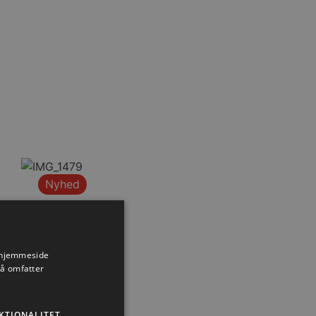
Nyhed
s hjemmeside
så omfatter
KTIONALITET