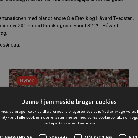
rtsnationen med blandt andre Ole Erevik og Håvard Tvedsten.
nummer 201 – mod Frankrig, som vandt 32-29. Håvard
rsøg.
rk søndag.
Nyhed
Denne hjemmeside bruger cookies
eside bruger cookies til at forbedre brugeroplevelsen. Ved at bruge vore
amtykke til alle cookies i overensstemmelse med vores cookiepolitik, som og
tredjepartscookies.
Læs mere
UT NØDVENDIGE
YDEEVNE
MÅLRETNING
FUN