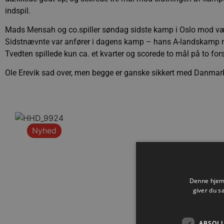
indspil.
Mads Mensah og co.spiller søndag sidste kamp i Oslo mod væ
Sidstnævnte var anfører i dagens kamp – hans A-landskamp 
Tvedten spillede kun ca. et kvarter og scorede to mål på to fo
Ole Erevik sad over, men begge er ganske sikkert med Danma
Nyhed
Denne hjemm
giver du s
ABSOL