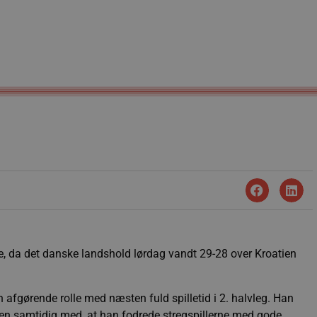
, da det danske landshold lørdag vandt 29-28 over Kroatien
 afgørende rolle med næsten fuld spilletid i 2. halvleg. Han
n samtidig med, at han fodrede stregspillerne med gode