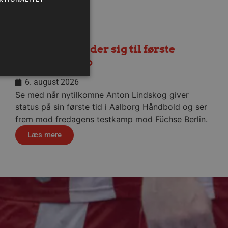
Lindskog glæder sig til første
hjemmekamp
6. august 2026
Se med når nytilkomne Anton Lindskog giver
status på sin første tid i Aalborg Håndbold og ser
ministration. Hjemmesiden
frem mod fredagens testkamp mod Füchse Berlin.
Læs mere
ndividuelle klienter bag en
tillinger pr. klient. Den
g kan ikke fravælges.
em mennesker og bots.
 lave gyldige rapporter om
m-tjenesten til at huske