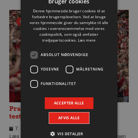
bruger cookies
Denne hjemmeside bruger cookies til at
forbedre brugeroplevelsen. Ved at bruge
Nyhed
vores hjemmeside giver du samtykke til alle
cookies i overensstemmelse med vores
cookiepolitik, som også omfatter
tredjepartscookies.
Læs mere
ABSOLUT NØDVENDIGE
YDEEVNE
MÅLRETNING
FUNKTIONALITET
ACCEPTER ALLE
Praktisk information til dagens
testkamp mod Füchse Berlin
AFVIS ALLE
7. august 2026
VIS DETALJER
Læs praktisk info til aftenens kamp i Sparekassen