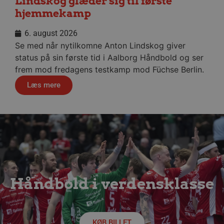
Lindskog glæder sig til første
__cf_bm
29 minu
Cloudflare Inc.
hjemmekamp
56
.linkedin.com
sekund
6. august 2026
Google Privacy Policy
Se med når nytilkomne Anton Lindskog giver
status på sin første tid i Aalborg Håndbold og ser
frem mod fredagens testkamp mod Füchse Berlin.
CookieScriptConsent
4 uger
CookieScript
dag
aalborghaandbold.dk
Læs mere
VISITOR_PRIVACY_METADATA
5 måne
YouTube
4 uge
.youtube.com
Håndbold i verdensklasse
KØB BILLET