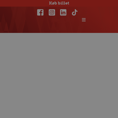
Køb billet
Matchfacts:
Skjern Håndbold
– Aalborg
Håndbold