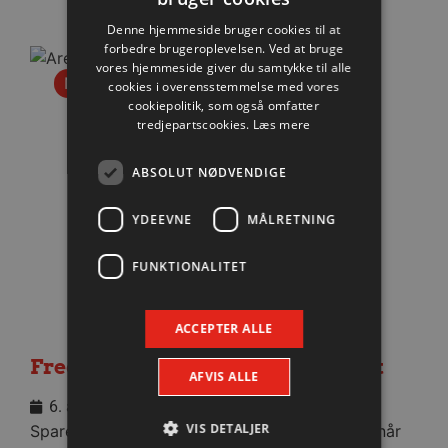
Denne hjemmeside bruger cookies til at
forbedre brugeroplevelsen. Ved at bruge
vores hjemmeside giver du samtykke til alle
Nyhed
cookies i overensstemmelse med vores
cookiepolitik, som også omfatter
tredjepartscookies.
Læs mere
ABSOLUT NØDVENDIGE
YDEEVNE
MÅLRETNING
FUNKTIONALITET
ACCEPTER ALLE
Fredagens testbrag totalt udsolgt
AFVIS ALLE
6. august 2026
VIS DETALJER
Sparekassen Danmark Arena bliver helt fyldt, når