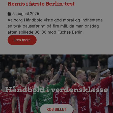
Remis i første Berlin-test
__cf_bm
29 minu
Cloudflare Inc.
56
.linkedin.com
sekund
5. august 2026
Google Privacy Policy
Aalborg Håndbold viste god moral og indhentede
en tysk pauseføring på fire mål, da man onsdag
aften spillede 36-36 mod Füchse Berlin.
CookieScriptConsent
4 uger
CookieScript
dag
aalborghaandbold.dk
Læs mere
VISITOR_PRIVACY_METADATA
5 måne
YouTube
4 uge
.youtube.com
Håndbold i verdensklasse
KØB BILLET