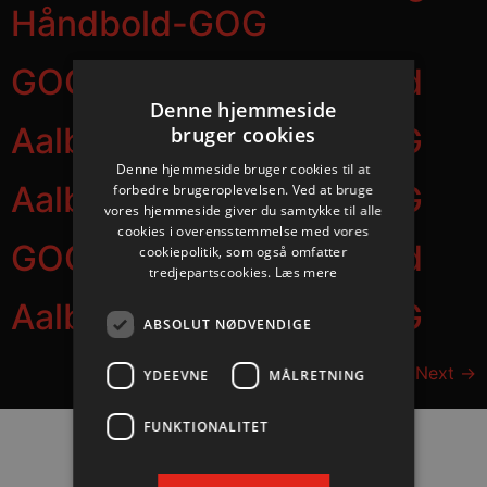
Håndbold-GOG
GOG – Aalborg Håndbold
Denne hjemmeside
Aalborg Håndbold – GOG
bruger cookies
Denne hjemmeside bruger cookies til at
Aalborg Håndbold – GOG
forbedre brugeroplevelsen. Ved at bruge
vores hjemmeside giver du samtykke til alle
cookies i overensstemmelse med vores
GOG – Aalborg Håndbold
cookiepolitik, som også omfatter
tredjepartscookies.
Læs mere
Aalborg Håndbold – GOG
ABSOLUT NØDVENDIGE
Next
→
YDEEVNE
MÅLRETNING
FUNKTIONALITET
Hovedpartnere