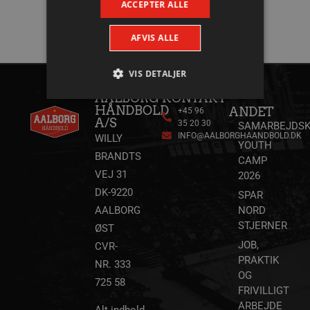
ACCEPTER ALLE
AFVIS ALLE
VIS DETALJER
AALBORG
KONTAKT
HÅNDBOLD
ANDET
+45 96
A/S
35 20 30
SAMARBEJDSK
Absolut nødvendige
Ydeevne
INFO@AALBORGHAANDBOLD.DK
WILLY
YOUTH
Målretning
Funktionalitet
BRANDTS
CAMP
Absolut nødvendige cookies muliggør
VEJ 31
2026
hjemmesidens grundlæggende funktionalitet
DK-9220
såsom brugerlogin og kontoadministration.
SPAR
Hjemmesiden kan ikke bruges korrekt uden de
AALBORG
NORD
absolut nødvendige cookies.
STJERNER
ØST
Navn
Udbyder / Domæne
Udløbsd
JOB,
CVR-
/dyna-.*/i
.aalborghaandbold.dk
Sessi
PRAKTIK
NR. 333
OG
725 58
FRIVILLIGT
_dcid
1 år 
Google
ARBEJDE
måne
.aalborghaandbold.dk