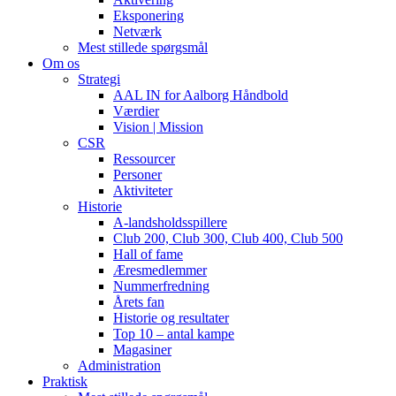
Eksponering
Netværk
Mest stillede spørgsmål
Om os
Strategi
AAL IN for Aalborg Håndbold
Værdier
Vision | Mission
CSR
Ressourcer
Personer
Aktiviteter
Historie
A-landsholdsspillere
Club 200, Club 300, Club 400, Club 500
Hall of fame
Æresmedlemmer
Nummerfredning
Årets fan
Historie og resultater
Top 10 – antal kampe
Magasiner
Administration
Praktisk