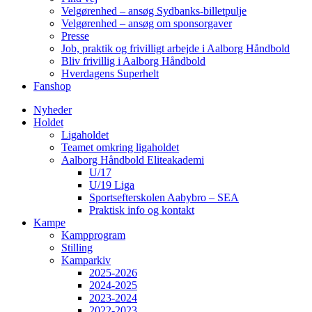
Velgørenhed – ansøg Sydbanks-billetpulje
Velgørenhed – ansøg om sponsorgaver
Presse
Job, praktik og frivilligt arbejde i Aalborg Håndbold
Bliv frivillig i Aalborg Håndbold
Hverdagens Superhelt
Fanshop
Nyheder
Holdet
Ligaholdet
Teamet omkring ligaholdet
Aalborg Håndbold Eliteakademi
U/17
U/19 Liga
Sportsefterskolen Aabybro – SEA
Praktisk info og kontakt
Kampe
Kampprogram
Stilling
Kamparkiv
2025-2026
2024-2025
2023-2024
2022-2023