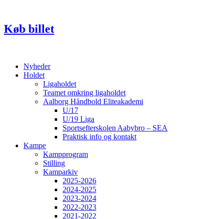
Videre
til
indhold
Køb billet
Nyheder
Holdet
Ligaholdet
Teamet omkring ligaholdet
Aalborg Håndbold Eliteakademi
U/17
U/19 Liga
Sportsefterskolen Aabybro – SEA
Praktisk info og kontakt
Kampe
Kampprogram
Stilling
Kamparkiv
2025-2026
2024-2025
2023-2024
2022-2023
2021-2022