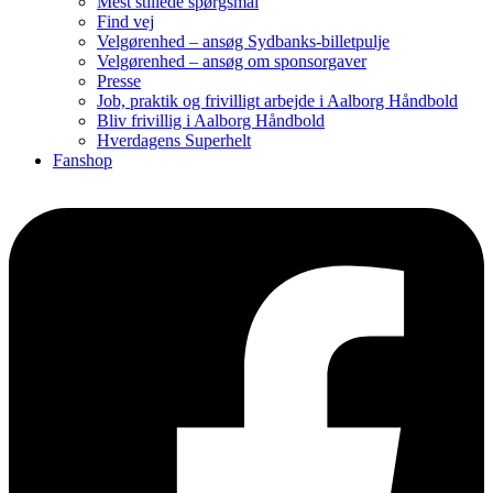
Mest stillede spørgsmål
Find vej
Velgørenhed – ansøg Sydbanks-billetpulje
Velgørenhed – ansøg om sponsorgaver
Presse
Job, praktik og frivilligt arbejde i Aalborg Håndbold
Bliv frivillig i Aalborg Håndbold
Hverdagens Superhelt
Fanshop