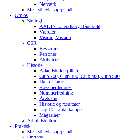
Netværk
Mest stillede spørgsmål
Om os
Strategi
AAL IN for Aalborg Håndbold
Værdier
Vision | Mission
CSR
Ressourcer
Personer
Aktiviteter
Historie
A-landsholdsspillere
Club 200, Club 300, Club 400, Club 500
Hall of fame
Æresmedlemmer
Nummerfredning
Årets fan
Historie og resultater
Top 10 – antal kampe
Magasiner
Administration
Praktisk
Mest stillede spørgsmål
Find vej