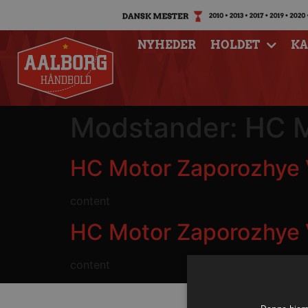
NYHEDER
HOLDET
K
Modstander:
HC M
HC Motor Zaporozhye 
content
HC Motor Zaporozhye 
content