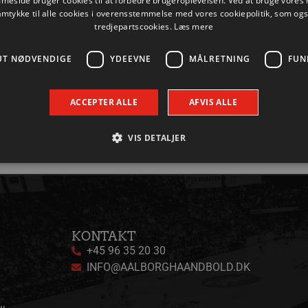
eside bruger cookies til at forbedre brugeroplevelsen. Ved at bruge vore
amtykke til alle cookies i overensstemmelse med vores cookiepolitik, som og
tredjepartscookies.
Læs mere
UT NØDVENDIGE
YDEEVNE
MÅLRETNING
FUN
ACCEPTER ALLE
AFVIS ALLE
VIS DETALJER
Absolut nødvendige
Ydeevne
Målretning
Funktionalitet
 muliggør hjemmesidens grundlæggende funktionalitet såsom brugerlogin og kontoad
n de absolut nødvendige cookies.
KONTAKT
Udbyder / Domæne
Udløbsdato
Beskrivelse
+45 96 35 20 30
INFO@AALBORGHAANDBOLD.DK
.aalborghaandbold.dk
Session
Til visning af hjemmesidens funktioner
aalborghaandbold.dk
1 år
Gemmer brugerens konfiguration, status 
forbindelse med Leadfamly/Playable-kam
at sikre, at kampagnen overholder bruger