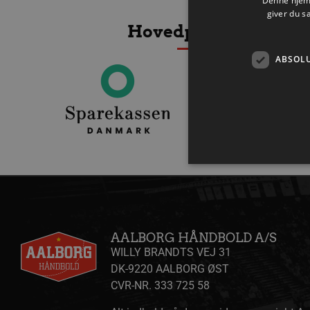
Denne hjemm
giver du s
Hovedpartnere
ABSOL
Absolut nødvendige cookies
kan ikke bruges korrekt ude
AALBORG HÅNDBOLD A/S
Navn
WILLY BRANDTS VEJ 31
DK-9220 AALBORG ØST
/dyna-.*/i
CVR-NR. 333 725 58
lf-cmp-189350