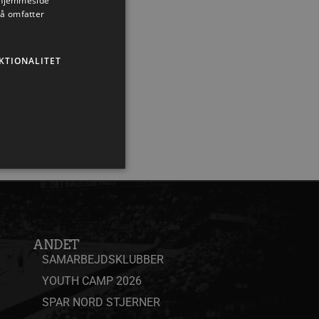
s hjemmeside
så omfatter
KTIONALITET
ministration. Hjemmesiden
ANDET
SAMARBEJDSKLUBBER
YOUTH CAMP 2026
eller samtykke i
SPAR NORD STJERNER
pagnen (ID: 189350) for
ens indstillinger.