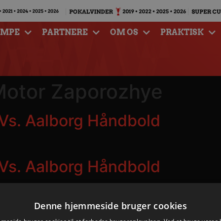
AMPE
PARTNERE
OM OS
PRAKTISK
otor Zaporozhye
Vs. Aalborg Håndbold
Vs. Aalborg Håndbold
Denne hjemmeside bruger cookies