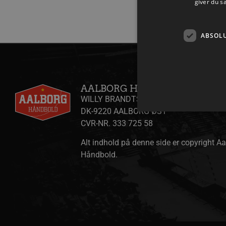
giver du s
ABSOL
AALBORG HÅNDBOLD A/S
WILLY BRANDTS VEJ 31
DK-9220 AALBORG ØST
CVR-NR. 333 725 58
Alt indhold på denne side er copyright A
Absolut nødvendige cookies
Håndbold.
kan ikke bruges korrekt ude
Navn
/dyna-.*/i
_dcid