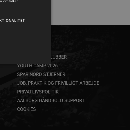
så omfatter
KTIONALITET
ANDET
SAMARBEJDSKLUBBER
YOUTH CAMP 2026
SPAR NORD STJERNER
JOB, PRAKTIK OG FRIVILLIGT ARBEJDE
ministration. Hjemmesiden
PRIVATLIVSPOLITIK
AALBORG HÅNDBOLD SUPPORT
COOKIES
ndividuelle klienter bag en
tillinger pr. klient. Den
g kan ikke fravælges.