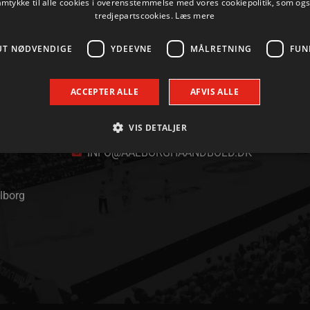
amtykke til alle cookies i overensstemmelse med vores cookiepolitik, som og
tredjepartscookies.
Læs mere
UT NØDVENDIGE
YDEEVNE
MÅLRETNING
FUN
ACCEPTER ALLE
AFVIS ALLE
KONTAKT
VIS DETALJER
+45 96 35 20 30
INFO@AALBORGHAANDBOLD.DK
Absolut nødvendige
Ydeevne
Målretning
Funktionalitet
alborg
 muliggør hjemmesidens grundlæggende funktionalitet såsom brugerlogin og kontoad
n de absolut nødvendige cookies.
Udbyder / Domæne
Udløbsdato
Beskrivelse
.aalborghaandbold.dk
Session
Til visning af hjemmesidens funktioner
1 år 1
Denne cookie bruges til at identificere i
Google
måned
delt IP-adresse og anvende sikkerhedsinds
.aalborghaandbold.dk
er nødvendig for webstedets sikkerhed o