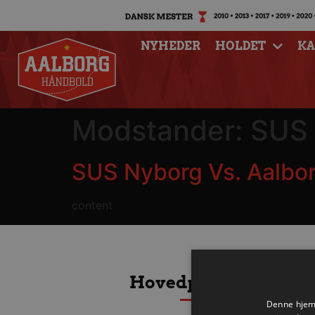
NYHEDER
HOLDET
K
Modstander:
SUS
SUS Nyborg Vs. Aalbo
content
Hovedpartnere
Denne hjemm