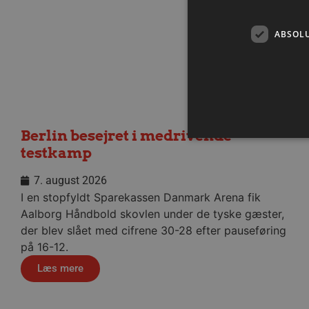
ABSOL
Berlin besejret i medrivende
testkamp
7. august 2026
Absolut nødvendige cookies
I en stopfyldt Sparekassen Danmark Arena fik
kan ikke bruges korrekt ude
Aalborg Håndbold skovlen under de tyske gæster,
Navn
der blev slået med cifrene 30-28 efter pauseføring
/dyna-.*/i
på 16-12.
_dcid
Læs mere
__cf_bm