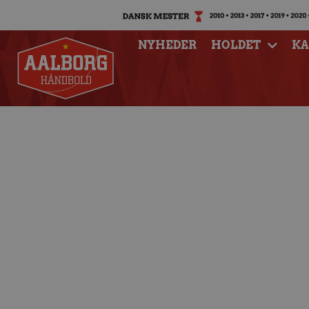
NYHEDER
HOLDET
K
Morten Slundt: De
arenaen