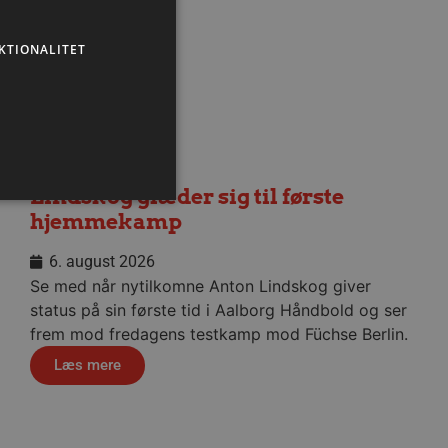
KTIONALITET
Lindskog glæder sig til første
hjemmekamp
6. august 2026
ministration. Hjemmesiden
Se med når nytilkomne Anton Lindskog giver
status på sin første tid i Aalborg Håndbold og ser
frem mod fredagens testkamp mod Füchse Berlin.
Læs mere
ndividuelle klienter bag en
tillinger pr. klient. Den
g kan ikke fravælges.
em mennesker og bots.