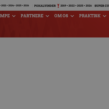
AMPE
PARTNERE
OM OS
PRAKTISK
jligt gensyn med is-
 torsdag