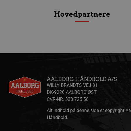
collect
.l
189350-sid-
.aalborgha
Hovedpartnere
seen
tr
.l
189369-sid
.aalborg-
gtag/js
.g
handbold.c
gtm.js
.g
189369-sid-
.aalborg-
seen
handbold.c
li_sync
.l
FPAU
.aalborgha
_ga_ZP8WW23MQ3
.a
bcookie
Mi
AALBORG HÅNDBOLD A/S
.l
WILLY BRANDTS VEJ 31
__Secure-
.y
DK-9220 AALBORG ØST
ROLLOUT_TOKEN
CVR-NR. 333 725 58
Alt indhold på denne side er copyright A
HLSession
aa
Håndbold.