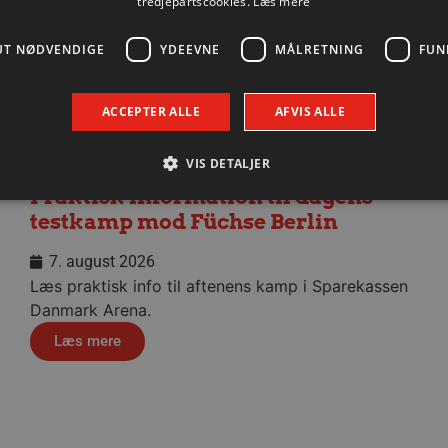
tredjepartscookies.
Læs mere
UT NØDVENDIGE
YDEEVNE
MÅLRETNING
FUN
ACCEPTER ALLE
AFVIS ALLE
VIS DETALJER
Praktisk information til dagens
testkamp mod Füchse Berlin
Absolut nødvendige
Ydeevne
Målretning
Funktionalitet
7. august 2026
 muliggør hjemmesidens grundlæggende funktionalitet såsom brugerlogin og kontoad
Læs praktisk info til aftenens kamp i Sparekassen
n de absolut nødvendige cookies.
Danmark Arena.
Udbyder / Domæne
Udløbsdato
Beskrivelse
Læs mere
.aalborghaandbold.dk
Session
Til visning af hjemmesidens funktioner
1 år 1
Denne cookie bruges til at identificere i
Google
måned
delt IP-adresse og anvende sikkerhedsinds
.aalborghaandbold.dk
er nødvendig for webstedets sikkerhed o
29 minutter
Denne cookie bruges til at skelne mell
Cloudflare Inc.