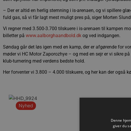
– Der er altid en herlig stemning i is-arenaen, og vi spillere glæ
fuld gas, så vi får lagt mest muligt pres på, siger Morten Slund
Vi regner med 3.500-3.700 tilskuere i is-arenaen til kampen mo
billetter på
www.aalborghaandbold.dk
og ved indgangen.
Søndag går det løs igen med en kamp, der er afgørende for vo
møder vi HC Motor Zaporozhye – og med en sejr er vi sikre på 
klub-turnering med verdens bedste hold.
Her forventer vi 3.800 – 4.000 tilskuere, og her kan der også kø
Nyhed
Denne hjemm
giver du s