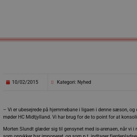
10/02/2015
Kategori: Nyhed
– Vi er ubesejrede på hjemmebane i ligaen i denne sæson, og den
møder HC Midtjylland. Vi har brug for de to point for at konso
Morten Slundt glæder sig til gensynet med is-arenaen, når vi i
som oprykker har imponeret, og som p.t. indtager fjerdepladsen