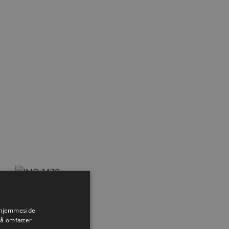
Nyhed
s hjemmeside
så omfatter