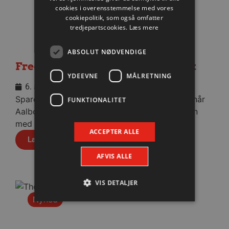
cookies i overensstemmelse med vores
cookiepolitik, som også omfatter
tredjepartscookies.
Læs mere
ABSOLUT NØDVENDIGE
Fredagens testbrag totalt udsolgt
YDEEVNE
MÅLRETNING
6. august 2026
Sparekassen Danmark Arena bliver helt fyldt, når
FUNKTIONALITET
Aalborg Håndbold fredag aften tørner sammen
med Füchse Berlin.
ACCEPTER ALLE
Læs mere
AFVIS ALLE
VIS DETALJER
Nyhed
Absolut nødvendige
Ydeevne