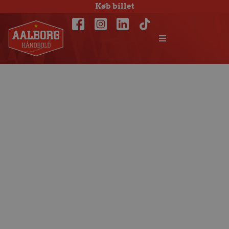
Køb billet
Mulige
Champions
League-
modstandere på
plads