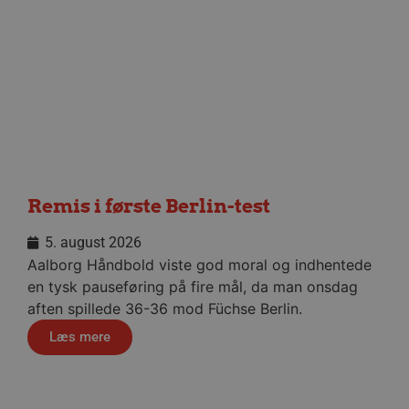
Målretning
Funktionalitet
Absolut nødvendige cookies muliggør
hjemmesidens grundlæggende funktionalitet
såsom brugerlogin og kontoadministration.
Hjemmesiden kan ikke bruges korrekt uden de
absolut nødvendige cookies.
Navn
Udbyder / Domæne
Udløbsd
/dyna-.*/i
.aalborghaandbold.dk
Sessi
Remis i første Berlin-test
_dcid
1 år 
Google
måne
.aalborghaandbold.dk
5. august 2026
Aalborg Håndbold viste god moral og indhentede
en tysk pauseføring på fire mål, da man onsdag
aften spillede 36-36 mod Füchse Berlin.
Læs mere
__cf_bm
29 minu
Cloudflare Inc.
56
.linkedin.com
sekund