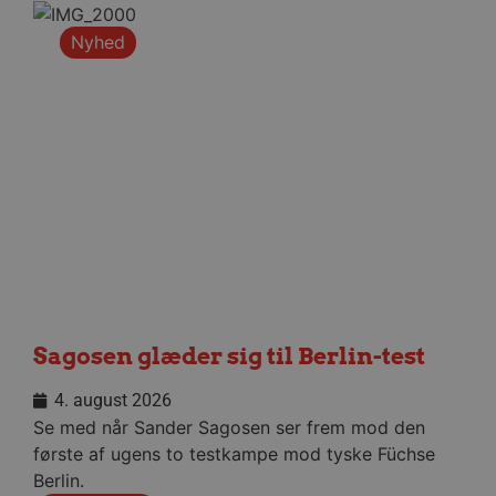
Google Privacy Policy
Nyhed
CookieScriptConsent
4 uger
CookieScript
dag
aalborghaandbold.dk
VISITOR_PRIVACY_METADATA
5 måne
YouTube
4 uge
.youtube.com
Sagosen glæder sig til Berlin-test
4. august 2026
Se med når Sander Sagosen ser frem mod den
første af ugens to testkampe mod tyske Füchse
Berlin.