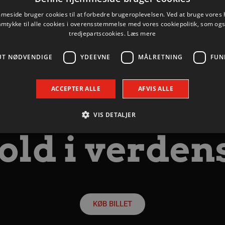
 og arbejder derfor
eside bruger cookies til at forbedre brugeroplevelsen. Ved at bruge vore
 Aalborg Kommune.
amtykke til alle cookies i overensstemmelse med vores cookiepolitik, som og
tredjepartscookies.
Læs mere
 bemærk dog nedenstående
oulevarden.
UT NØDVENDIGE
YDEEVNE
MÅLRETNING
FUN
ACCEPTER ALLE
AFVIS ALLE
VIS DETALJER
ld i verden
Absolut nødvendige
Ydeevne
Målretning
Funktionalitet
 muliggør hjemmesidens grundlæggende funktionalitet såsom brugerlogin og kontoad
n de absolut nødvendige cookies.
Udbyder / Domæne
Udløbsdato
Beskrivelse
KØB BILLET
.aalborghaandbold.dk
Session
Til visning af hjemmesidens funktioner
1 år 1
Denne cookie bruges til at identificere i