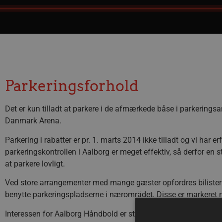
Parkeringsforhold
Det er kun tilladt at parkere i de afmærkede båse i parkerin
Danmark Arena.
Parkering i rabatter er pr. 1. marts 2014 ikke tilladt og vi har e
parkeringskontrollen i Aalborg er meget effektiv, så derfor en sto
at parkere lovligt.
Ved store arrangementer med mange gæster opfordres bilister t
benytte parkeringspladserne i nærområdet. Disse er markeret m
Interessen for Aalborg Håndbold er steget markant, og vi har fl