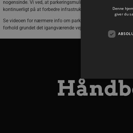
nogensinde. Vi ved, at parkeringsmulighederne ikke er optimale
Denne hjemm
kontinuerligt på at forbedre infrastrukturen i tæt dialog med
giver du s
Se videoen for nærmere info om parkeringsmuligheder, men
forhold grundet det igangværende vejarbejde på Universitetsb
ABSOL
Håndbo
Absolut nødvendige cookies
kan ikke bruges korrekt ude
Navn
/dyna-.*/i
_dcid