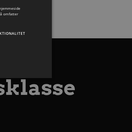
s hjemmeside
så omfatter
KTIONALITET
sklasse
ministration. Hjemmesiden
ndividuelle klienter bag en