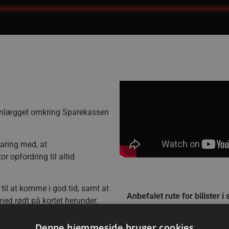
gsanlægget omkring Sparekassen
rfaring med, at
r opfordring til altid
il at komme i god tid, samt at
Anbefalet rute for bilister
ed rødt på kortet herunder.
ere tilskuere til kampene end
Denne hjemmeside bruger cookies